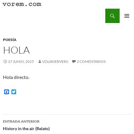
Saltar
al
Buscar
Vorem.com :: poesía, cuentos, relatos
contenido
MENÚ
PRINCI
POESÍA
HOLA
27 JUNIO, 2015
VOLSKIERVERS
2 COMENTARIOS
Hola directo.
F
T
a
w
c
i
e
t
b
t
o
e
Navegación
o
r
ENTRADA ANTERIOR
k
de
History in the air (Relato)