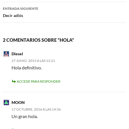
entradas
ENTRADA SIGUIENTE
Decir adiós
2 COMENTARIOS SOBRE “HOLA”
Diesel
27 JUNIO, 2015 A LAS 12:21
Hola definitivo.
ACCEDE PARA RESPONDER
MOON
17 OCTUBRE, 2016 A LAS 14:56
Un gran hola.