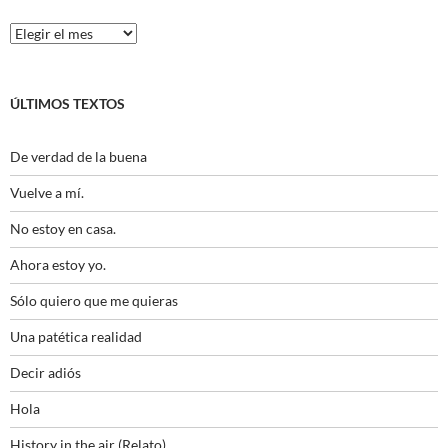
Histórico
ÚLTIMOS TEXTOS
De verdad de la buena
Vuelve a mí.
No estoy en casa.
Ahora estoy yo.
Sólo quiero que me quieras
Una patética realidad
Decir adiós
Hola
History in the air (Relato)