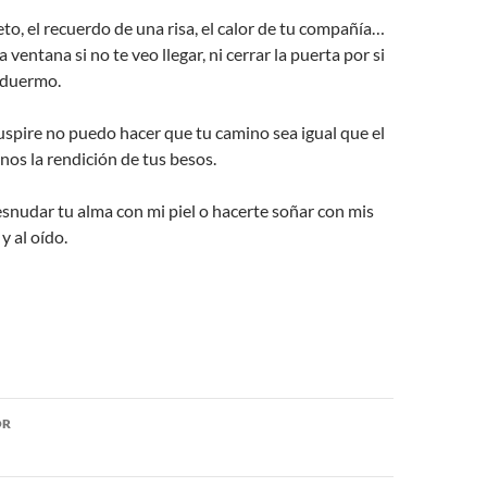
eto, el recuerdo de una risa, el calor de tu compañía…
 ventana si no te veo llegar, ni cerrar la puerta por si
 duermo.
spire no puedo hacer que tu camino sea igual que el
nos la rendición de tus besos.
snudar tu alma con mi piel o hacerte soñar con mis
y al oído.
ón
OR