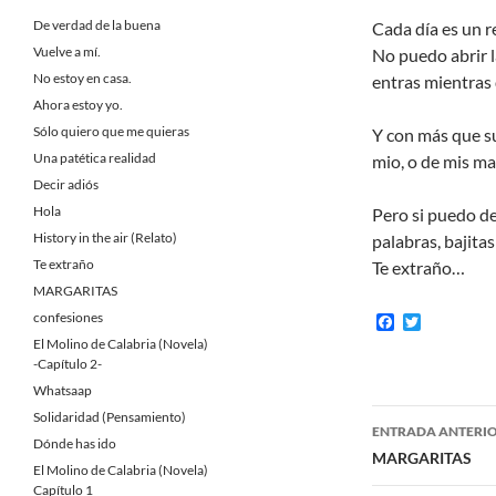
De verdad de la buena
Cada día es un r
Vuelve a mí.
No puedo abrir la
No estoy en casa.
entras mientras
Ahora estoy yo.
Sólo quiero que me quieras
Y con más que su
Una patética realidad
mio, o de mis ma
Decir adiós
Hola
Pero si puedo de
History in the air (Relato)
palabras, bajitas 
Te extraño
Te extraño…
MARGARITAS
confesiones
F
T
a
w
El Molino de Calabria (Novela)
c
i
-Capítulo 2-
e
t
b
t
Whatsaap
o
e
Navegaci
Solidaridad (Pensamiento)
o
r
ENTRADA ANTERI
k
Dónde has ido
de
MARGARITAS
El Molino de Calabria (Novela)
Capítulo 1