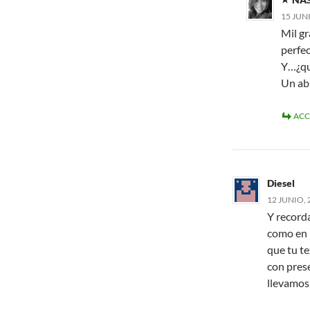
15 JUNI
Mil gr
perfec
Y…¿que
Un ab
ACC
Diesel
12 JUNIO, 
Y record
como en l
que tu t
con prese
llevamos