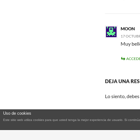
MOON
17 OCTUBRE
Muy bell
ACCEDE
DEJA UNA RE
Lo siento, debes
Uso de cookies
Este sitio web utiliza cookies para que usted tenga la mejor experiencia de usuario. Si con