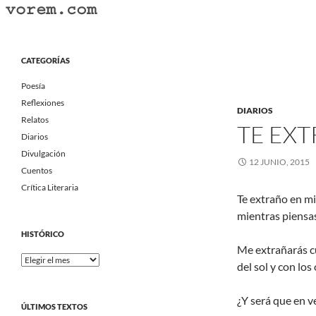
Saltar
al
Buscar
Vorem.com :: poesía, cuentos, relatos
contenido
Portal Literario Independiente
CATEGORÍAS
Poesía
Reflexiones
DIARIOS
Relatos
TE EX
Diarios
Divulgación
12 JUNIO, 2015
Cuentos
Crítica Literaria
Te extraño en mi
mientras piensas 
HISTÓRICO
Me extrañarás cu
Histórico
del sol y con los
¿Y será que en v
ÚLTIMOS TEXTOS