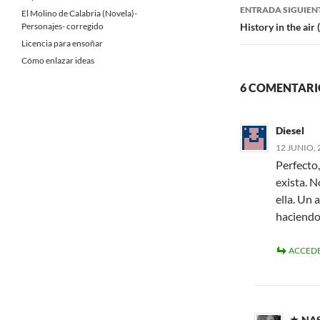
entradas
ENTRADA SIGUIEN
El Molino de Calabria (Novela)-
Personajes- corregido
History in the air 
Licencia para ensoñar
Cómo enlazar ideas
6 COMENTARI
Diesel
12 JUNIO, 
Perfecto
exista. N
ella. Un 
haciendo
ACCEDE
NAS