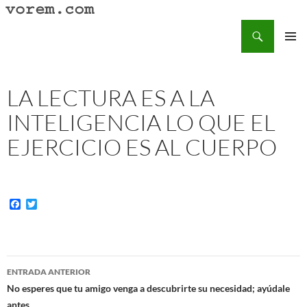
Saltar
al
Buscar
Vorem.com :: poesía, cuentos, relatos
contenido
MENÚ
PRINCI
LA LECTURA ES A LA
INTELIGENCIA LO QUE EL
EJERCICIO ES AL CUERPO
F
T
a
w
c
i
e
t
b
t
o
e
Navegación
o
r
ENTRADA ANTERIOR
k
de
No esperes que tu amigo venga a descubrirte su necesidad; ayúdale
antes