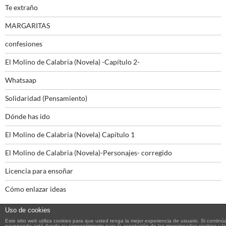
Te extraño
MARGARITAS
confesiones
El Molino de Calabria (Novela) -Capítulo 2-
Whatsaap
Solidaridad (Pensamiento)
Dónde has ido
El Molino de Calabria (Novela) Capítulo 1
El Molino de Calabria (Novela)-Personajes- corregido
Licencia para ensoñar
Cómo enlazar ideas
Uso de cookies
Este sitio web utiliza cookies para que usted tenga la mejor experiencia de usuario. Si continú
navegando está dando su consentimiento para la aceptación de las mencionadas cookies y la