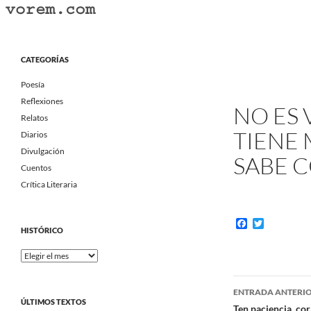
Saltar
al
Buscar
Vorem.com :: poesía, cuentos, relatos
contenido
Portal Literario Independiente
CATEGORÍAS
Poesía
Reflexiones
NO ES 
Relatos
TIENE 
Diarios
Divulgación
SABE 
Cuentos
Crítica Literaria
F
T
HISTÓRICO
a
w
c
i
Histórico
e
t
b
t
o
e
Navegaci
o
r
ENTRADA ANTERI
k
ÚLTIMOS TEXTOS
Ten paciencia, cor