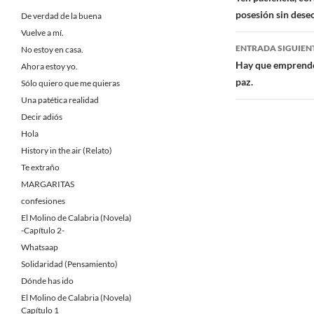
de
posesión sin deseo
De verdad de la buena
entradas
Vuelve a mí.
ENTRADA SIGUIEN
No estoy en casa.
Hay que emprender
Ahora estoy yo.
paz.
Sólo quiero que me quieras
Una patética realidad
Decir adiós
Hola
History in the air (Relato)
Te extraño
MARGARITAS
confesiones
El Molino de Calabria (Novela)
-Capítulo 2-
Whatsaap
Solidaridad (Pensamiento)
Dónde has ido
El Molino de Calabria (Novela)
Capítulo 1