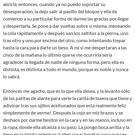
abrirla, entonces, cuando ya no puedo soportar su
desesperación, la dejo salir al pasillo del bloque y ella da
comienzo a su particular forma de darme las gracias por llegar
y despertarla. Se pone a dar vueltas sobre sí misma, meneando
la cola rápidamente y después van los saltitos a la pierna, uno
tras otro y uno por encima del otro, como intentando trepar
hasta la cara para darte un beso. A mí si me despertaran a las
cinco de la mañana lo último que se me ocurriría sería
agradecer la llegada de nadie de ninguna forma, pero ella es
distinta, es distinta a todo el mundo, porque es noble y nunca
lo sabrá.
Entonces me agacho, que es lo que ella desea, y la levanto sólo
de las patitas de alante para verle la carita de buena que tiene y
adivinar tras sus ojillos aceitunados que está realmente feliz
simplemente de verme!. Después la cojo en miz brazos y se
deshace por darme besitos en la cara y en las manos, incluso en
la ropa, donde ella alcanza a su paso. La pongo boca arriba y la
beso en la tripita mientras la digo cosas bonitas para que sea