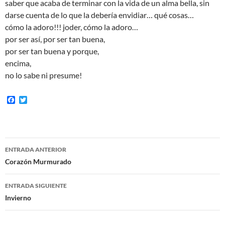
saber que acaba de terminar con la vida de un alma bella, sin
darse cuenta de lo que la debería envidiar… qué cosas…
cómo la adoro!!! joder, cómo la adoro…
por ser así, por ser tan buena,
por ser tan buena y porque,
encima,
no lo sabe ni presume!
F
T
a
w
c
i
e
t
b
t
o
e
Navegación
o
r
ENTRADA ANTERIOR
k
de
Corazón Murmurado
entradas
ENTRADA SIGUIENTE
Invierno