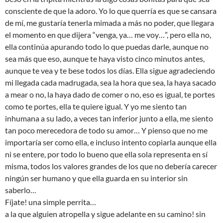
consciente de que la adoro. Yo lo que querría es que se cansara
de mí, me gustaría tenerla mimada a más no poder, que llegara
el momento en que dijera “venga, ya… me voy…”, pero ella no,
ella continúa apurando todo lo que puedas darle, aunque no
sea más que eso, aunque te haya visto cinco minutos antes,
aunque te vea y te bese todos los días. Ella sigue agradeciendo
mi llegada cada madrugada, sea la hora que sea, la haya sacado
a mear o no, la haya dado de comer o no, eso es igual, te portes
como te portes, ella te quiere igual. Y yo me siento tan
inhumana a su lado, a veces tan inferior junto a ella, me siento
tan poco merecedora de todo su amor… Y pienso que no me
importaría ser como ella, e incluso intento copiarla aunque ella
ni se entere, por todo lo bueno que ella sola representa en sí
misma, todos los valores grandes de los que no debería carecer
ningún ser humano y que ella guarda en su interior sin
saberlo…
Fíjate! una simple perrita…
a la que alguien atropella y sigue adelante en su camino! sin