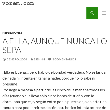
Saltar
al
Buscar
Vorem.com :: poesía, cuentos, relatos
contenido
MENÚ
PRINCI
REFLEXIONES
A ELLA, AUNQUE NUNCA LO
SEPA
5 ENERO, 2006
SSSHHH
3 COMENTARIOS
. Ella es buena… pero hablo de bondad verdadera. No se las da
de nada ni intenta engañar a nadie, porque no lo sabe ni
presume!
. Yo llego a mi casa a partir de las cinco de la mañana todos los
días (cuando ella lleva sólo cinco horas de sueño, con lo
dormilona que es) y según entro por la puerta dejo abierta una
ranura para poder reirme de cómo su hocico intenta acabar de