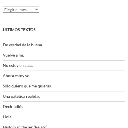
Histórico
ÚLTIMOS TEXTOS
De verdad de la buena
Vuelve a mí.
No estoy en casa.
Ahora estoy yo.
Sólo quiero que me quieras
Una patética realidad
Decir adiós
Hola
History in the air (Relato)