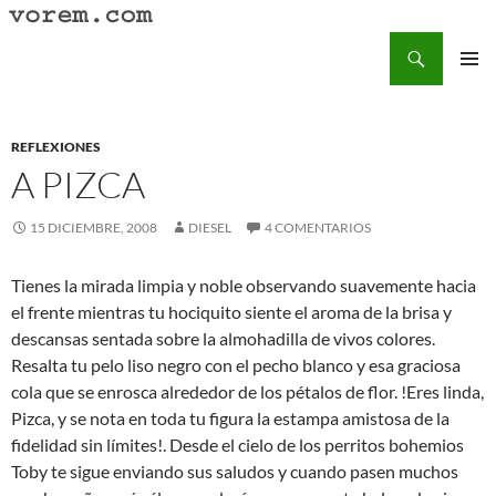
Saltar
al
Buscar
Vorem.com :: poesía, cuentos, relatos
contenido
MENÚ
PRINCI
REFLEXIONES
A PIZCA
15 DICIEMBRE, 2008
DIESEL
4 COMENTARIOS
Tienes la mirada limpia y noble observando suavemente hacia
el frente mientras tu hociquito siente el aroma de la brisa y
descansas sentada sobre la almohadilla de vivos colores.
Resalta tu pelo liso negro con el pecho blanco y esa graciosa
cola que se enrosca alrededor de los pétalos de flor. !Eres linda,
Pizca, y se nota en toda tu figura la estampa amistosa de la
fidelidad sin límites!. Desde el cielo de los perritos bohemios
Toby te sigue enviando sus saludos y cuando pasen muchos