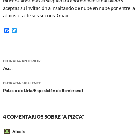
muchos años más él se quedará enormemente halagado si
aceptas su invitación a ir saltando de nube en nube por entre la
atmósfera de sus sueños. Guau.
F
T
a
w
c
i
e
t
b
t
o
e
Navegación
o
r
ENTRADA ANTERIOR
k
de
Así…
entradas
ENTRADA SIGUIENTE
Palacio de Liria/Exposición de Rembrandt
4 COMENTARIOS SOBRE “A PIZCA”
Alexis