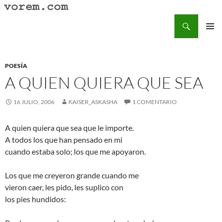
Saltar
al
Buscar
Vorem.com :: poesía, cuentos, relatos
contenido
MENÚ
PRINCI
POESÍA
A QUIEN QUIERA QUE SEA
16 JULIO, 2006
KAISER_ASKASHA
1 COMENTARIO
A quien quiera que sea que le importe.
A todos los que han pensado en mi
cuando estaba solo; los que me apoyaron.
Los que me creyeron grande cuando me
vieron caer, les pido, les suplico con
los pies hundidos: