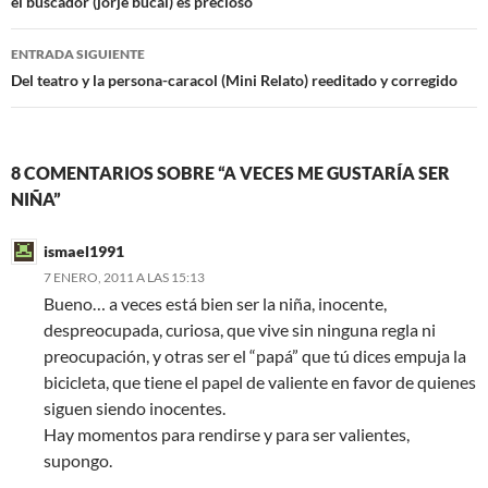
de
el buscador (jorje bucai) es precioso
entradas
ENTRADA SIGUIENTE
Del teatro y la persona-caracol (Mini Relato) reeditado y corregido
8 COMENTARIOS SOBRE “A VECES ME GUSTARÍA SER
NIÑA”
ismael1991
7 ENERO, 2011 A LAS 15:13
Bueno… a veces está bien ser la niña, inocente,
despreocupada, curiosa, que vive sin ninguna regla ni
preocupación, y otras ser el “papá” que tú dices empuja la
bicicleta, que tiene el papel de valiente en favor de quienes
siguen siendo inocentes.
Hay momentos para rendirse y para ser valientes,
supongo.