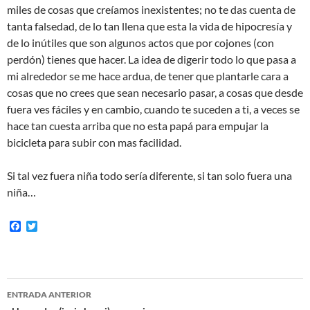
miles de cosas que creíamos inexistentes; no te das cuenta de
tanta falsedad, de lo tan llena que esta la vida de hipocresía y
de lo inútiles que son algunos actos que por cojones (con
perdón) tienes que hacer. La idea de digerir todo lo que pasa a
mi alrededor se me hace ardua, de tener que plantarle cara a
cosas que no crees que sean necesario pasar, a cosas que desde
fuera ves fáciles y en cambio, cuando te suceden a ti, a veces se
hace tan cuesta arriba que no esta papá para empujar la
bicicleta para subir con mas facilidad.
Si tal vez fuera niña todo sería diferente, si tan solo fuera una
niña…
F
T
a
w
c
i
e
t
b
t
o
e
Navegación
o
r
ENTRADA ANTERIOR
k