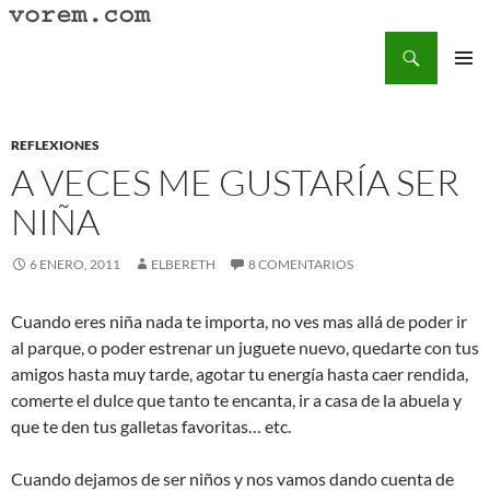
Saltar
al
Buscar
Vorem.com :: poesía, cuentos, relatos
contenido
MENÚ
PRINCI
REFLEXIONES
A VECES ME GUSTARÍA SER
NIÑA
6 ENERO, 2011
ELBERETH
8 COMENTARIOS
Cuando eres niña nada te importa, no ves mas allá de poder ir
al parque, o poder estrenar un juguete nuevo, quedarte con tus
amigos hasta muy tarde, agotar tu energía hasta caer rendida,
comerte el dulce que tanto te encanta, ir a casa de la abuela y
que te den tus galletas favoritas… etc.
Cuando dejamos de ser niños y nos vamos dando cuenta de