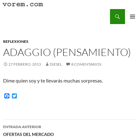
Saltar
al
Buscar
Vorem.com :: poesía, cuentos, relatos
contenido
MENÚ
PRINCI
REFLEXIONES
ADAGGIO (PENSAMIENTO)
27 FEBRERO, 2013
DIESEL
8 COMENTARIOS
Dime quien soy y te llevarás muchas sorpresas.
F
T
a
w
c
i
e
t
b
t
o
e
Navegación
o
r
ENTRADA ANTERIOR
k
de
OFERTAS DEL MERCADO