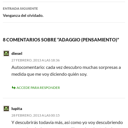
entradas
ENTRADA SIGUIENTE
Venganza del olvidado.
8 COMENTARIOS SOBRE “ADAGGIO (PENSAMIENTO)”
diesel
27 FEBRERO, 2013 A LAS 18:36
Autocomentario: cada vez descubro muchas sorpresas a
medida que me voy diciendo quién soy.
ACCEDE PARA RESPONDER
lupita
28 FEBRERO, 2013 A LAS 00:15
Y descubrirás todavía más, así como yo voy descubriendo