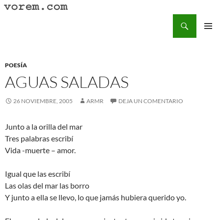
Saltar
al
Buscar
Vorem.com :: poesía, cuentos, relatos
contenido
MENÚ
PRINCI
POESÍA
AGUAS SALADAS
26 NOVIEMBRE, 2005
ARMR
DEJA UN COMENTARIO
Junto a la orilla del mar
Tres palabras escribí
Vida -muerte – amor.
Igual que las escribí
Las olas del mar las borro
Y junto a ella se llevo, lo que jamás hubiera querido yo.