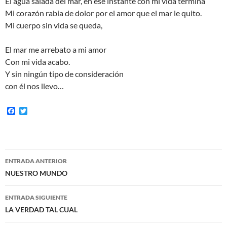
El agua salada del mar, en ese instante con mi vida termina
Mi corazón rabia de dolor por el amor que el mar le quito.
Mi cuerpo sin vida se queda,
El mar me arrebato a mi amor
Con mi vida acabo.
Y sin ningún tipo de consideración
con él nos llevo…
F
T
a
w
c
i
e
t
b
t
o
e
Navegación
o
r
ENTRADA ANTERIOR
k
de
NUESTRO MUNDO
entradas
ENTRADA SIGUIENTE
LA VERDAD TAL CUAL