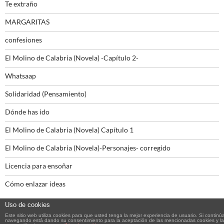
Te extraño
MARGARITAS
confesiones
El Molino de Calabria (Novela) -Capítulo 2-
Whatsaap
Solidaridad (Pensamiento)
Dónde has ido
El Molino de Calabria (Novela) Capítulo 1
El Molino de Calabria (Novela)-Personajes- corregido
Licencia para ensoñar
Cómo enlazar ideas
Uso de cookies
Este sitio web utiliza cookies para que usted tenga la mejor experiencia de usuario. Si continú
navegando está dando su consentimiento para la aceptación de las mencionadas cookies y la