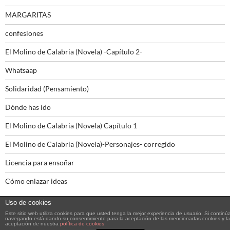
MARGARITAS
confesiones
El Molino de Calabria (Novela) -Capítulo 2-
Whatsaap
Solidaridad (Pensamiento)
Dónde has ido
El Molino de Calabria (Novela) Capítulo 1
El Molino de Calabria (Novela)-Personajes- corregido
Licencia para ensoñar
Cómo enlazar ideas
Uso de cookies
Este sitio web utiliza cookies para que usted tenga la mejor experiencia de usuario. Si continú
navegando está dando su consentimiento para la aceptación de las mencionadas cookies y la
aceptación de nuestra
política de cookies
Funciona gracias a WordPress