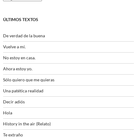
ÚLTIMOS TEXTOS
De verdad de la buena
Vuelve a mí.
No estoy en casa.
Ahora estoy yo.
Sólo quiero que me quieras
Una patética realidad
Decir adiós
Hola
History in the air (Relato)
Te extraño