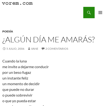
Saltar
al
Buscar
Vorem.com :: poesía, cuentos, relatos
contenido
MENÚ
PRINCI
POESÍA
¿ALGÚN DÍA ME AMARÁS?
5 JULIO, 2006
VANE
2 COMENTARIOS
Cuando la luna
me invite a dejarme conducir
por un beso fugaz
un instante feliz
un momento de decidir
que puede no durar
o puede sobrevivir
o que yo pueda estar