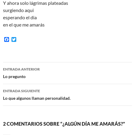
Y ahora solo lágrimas plateadas
surgiendo aqui
esperando el dia
en el que me amarás
F
T
a
w
c
i
e
t
b
t
o
e
Navegación
o
r
ENTRADA ANTERIOR
k
de
Lo pregunto
entradas
ENTRADA SIGUIENTE
Lo que algunos llaman personalidad.
2 COMENTARIOS SOBRE “¿ALGÚN DÍA ME AMARÁS?”