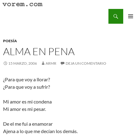
Saltar
al
Buscar
Vorem.com :: poesía, cuentos, relatos
contenido
MENÚ
PRINCI
POESÍA
ALMA EN PENA
15 MARZO, 2006
ARMR
DEJA UN COMENTARIO
¿Para que voy a llorar?
¿Para que voy a sufrir?
Mi amor es mi condena
Mi amor es mi pesar.
De el me fui a enamorar
Ajena a lo que me decían los demás.