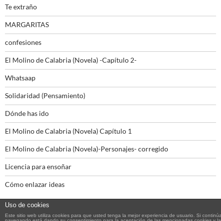
Te extraño
MARGARITAS
confesiones
El Molino de Calabria (Novela) -Capítulo 2-
Whatsaap
Solidaridad (Pensamiento)
Dónde has ido
El Molino de Calabria (Novela) Capítulo 1
El Molino de Calabria (Novela)-Personajes- corregido
Licencia para ensoñar
Cómo enlazar ideas
Uso de cookies
Este sitio web utiliza cookies para que usted tenga la mejor experiencia de usuario. Si continú
navegando está dando su consentimiento para la aceptación de las mencionadas cookies y la