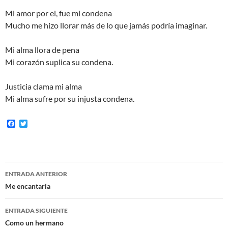
Mi amor por el, fue mi condena
Mucho me hizo llorar más de lo que jamás podría imaginar.
Mi alma llora de pena
Mi corazón suplica su condena.
Justicia clama mi alma
Mi alma sufre por su injusta condena.
F
T
a
w
c
i
e
t
b
t
o
e
Navegación
o
r
ENTRADA ANTERIOR
k
de
Me encantaria
entradas
ENTRADA SIGUIENTE
Como un hermano