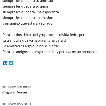
siempre les quedara su amistad
siempre les quedara su amor
siempre les quedara una esperanza
siempre les quedara una ilusion
y un amigo que estara a su lado
Para las dos chicas del grupo se me olvida fedra pero
tu tranquila que ya habra alguna para ti
La amistad es algo que no se pierde
Para los amigos no tengo nada hoy pero ya os sorprendere
F
T
a
w
c
i
e
t
b
t
o
e
Navegación
o
r
ENTRADA ANTERIOR
k
de
Ciegos en Vorem
entradas
ENTRADA SIGUIENTE