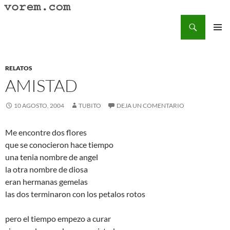
Saltar
al
Buscar
Vorem.com :: poesía, cuentos, relatos
contenido
MENÚ
PRINCI
RELATOS
AMISTAD
10 AGOSTO, 2004
TUBITO
DEJA UN COMENTARIO
Me encontre dos flores
que se conocieron hace tiempo
una tenia nombre de angel
la otra nombre de diosa
eran hermanas gemelas
las dos terminaron con los petalos rotos
pero el tiempo empezo a curar