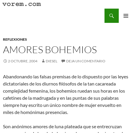
Saltar
al
Buscar
Vorem.com :: poesía, cuentos, relatos
contenido
MENÚ
PRINCI
REFLEXIONES
AMORES BOHEMIOS
2 OCTUBRE, 2004
DIESEL
DEJA UN COMENTARIO
Abandonando las falsas premisas de lo dispuesto por las leyes
dictatoriales de los diurnos filósofos de la tan cacareada
complejidad femenina, los bohemios ruedan sus horas en los
cafetines de la madrugada y en las puntas de sus palabras
siempre hay escrito un único nombre de mujer envuelto en
miles de homónimas presencias.
Son anónimos amores de luna plateada que se entrecruzan