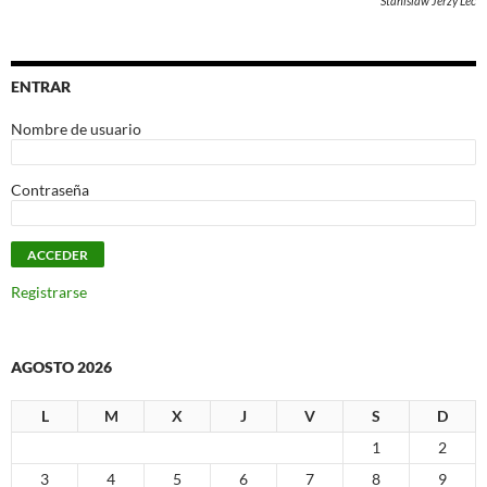
Stanislaw Jerzy Lec
ENTRAR
Nombre de usuario
Contraseña
Registrarse
AGOSTO 2026
L
M
X
J
V
S
D
1
2
3
4
5
6
7
8
9