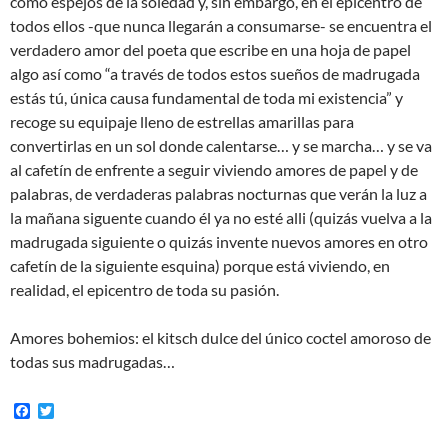
como espejos de la soledad y, sin embargo, en el epicentro de
todos ellos -que nunca llegarán a consumarse- se encuentra el
verdadero amor del poeta que escribe en una hoja de papel
algo así como “a través de todos estos sueños de madrugada
estás tú, única causa fundamental de toda mi existencia” y
recoge su equipaje lleno de estrellas amarillas para
convertirlas en un sol donde calentarse… y se marcha… y se va
al cafetín de enfrente a seguir viviendo amores de papel y de
palabras, de verdaderas palabras nocturnas que verán la luz a
la mañana siguente cuando él ya no esté alli (quizás vuelva a la
madrugada siguiente o quizás invente nuevos amores en otro
cafetín de la siguiente esquina) porque está viviendo, en
realidad, el epicentro de toda su pasión.
Amores bohemios: el kitsch dulce del único coctel amoroso de
todas sus madrugadas…
F
T
a
w
c
i