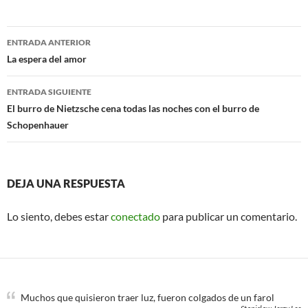
e
t
b
t
o
e
Navegación
o
r
ENTRADA ANTERIOR
k
de
La espera del amor
entradas
ENTRADA SIGUIENTE
El burro de Nietzsche cena todas las noches con el burro de
Schopenhauer
DEJA UNA RESPUESTA
Lo siento, debes estar
conectado
para publicar un comentario.
Muchos que quisieron traer luz, fueron colgados de un farol