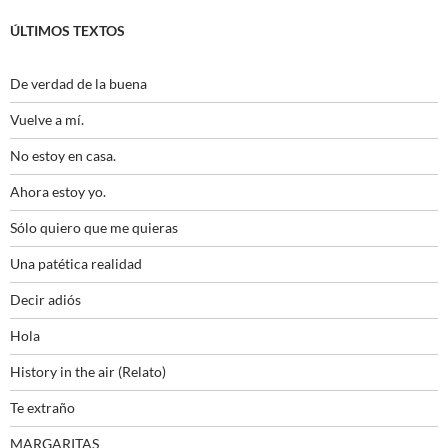
ÚLTIMOS TEXTOS
De verdad de la buena
Vuelve a mí.
No estoy en casa.
Ahora estoy yo.
Sólo quiero que me quieras
Una patética realidad
Decir adiós
Hola
History in the air (Relato)
Te extraño
MARGARITAS