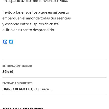
un espacio azul se me convierte en vida.
Invito a los ensueños a que en mi puerto
embarquen el amor de todas tus esencias
y escondo entre suspiros de cristal
el lirio de tu canto desprendido.
F
T
a
w
c
i
e
t
b
t
o
e
Navegación
o
r
ENTRADA ANTERIOR
k
de
Sólo tú
entradas
ENTRADA SIGUIENTE
DIARIO BLANCO (1).- Quisiera…