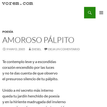
Saltar
al
Buscar
Vorem.com :: poesía, cuentos, relatos
contenido
MENÚ
PRINCI
POESÍA
AMOROSO PÁLPITO
9 MAYO, 2005
DIESEL
DEJA UN COMENTARIO
Te contemplo leve y a escondidas
corazón encendido por las luces
y no te das cuenta de que observo
el presuroso silencio de tu pálpito.
Unido a mi secreto más interno
queda tu jardín henchido de poesía
y en la hiriente madrugada del invierno