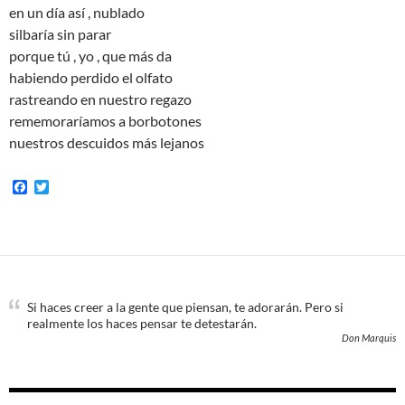
en un día así , nublado
silbaría sin parar
porque tú , yo , que más da
habiendo perdido el olfato
rastreando en nuestro regazo
rememoraríamos a borbotones
nuestros descuidos más lejanos
F
T
a
w
c
i
e
t
b
t
o
e
o
r
k
Si haces creer a la gente que piensan, te adorarán. Pero si
realmente los haces pensar te detestarán.
Don Marquis