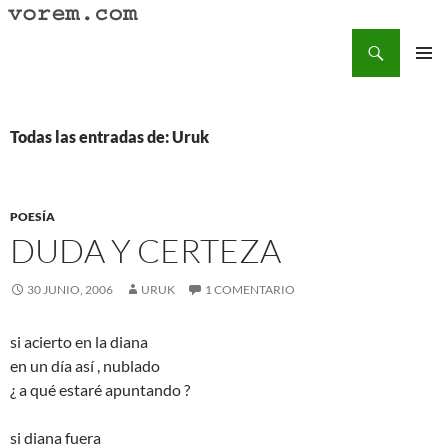
Saltar
al
Buscar
Vorem.com :: poesía, cuentos, relatos
contenido
MENÚ
PRINCI
Todas las entradas de: Uruk
POESÍA
DUDA Y CERTEZA
30 JUNIO, 2006
URUK
1 COMENTARIO
si acierto en la diana
en un día así , nublado
¿ a qué estaré apuntando ?
si diana fuera