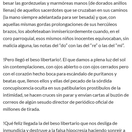
besar las gordezuelas y marmóreas manos (de dorados anillos
llenas) de aquellos sacerdotes que se cruzaban en sus caminos
(la mano siempre adelantada para ser besada) y que, con
aquellas mismas gordas prolongaciones de sus hercúleos
brazos, los abofeteaban inmisericordemente cuando, en el
coro parroquial, esos mismos niños inocentes equivocaban, sin
malicia alguna, las notas del “do” con las del “re” o las del “mi”.
!Pero llegó el beso libertario!. El que damos a plena luz del sol
sin contemplaciones, con ojos abierto o con ojos cerrados pero
con el corazón hecho boca para escándalo de puritanos y
beatas que, llenos ellos y ellas del pecado de la sórdida
concupiscencia oculta en sus patibularios prostíbulos de la
intimidad, se hacen cruces sin parar y envían cartas al buzón de
correos de algún sesudo director de periódico oficial de
millones de tirada.
!Qué feliz llegada la del beso libertario que nos desliga de
inmundicia y destruye a la falsa hipocresía haciendo sonreír a