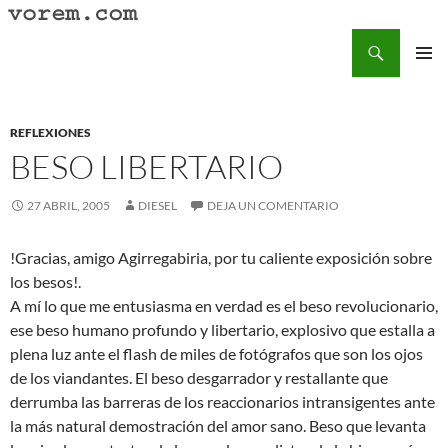
Saltar
al
Buscar
Vorem.com :: poesía, cuentos, relatos
contenido
MENÚ
PRINCI
REFLEXIONES
BESO LIBERTARIO
27 ABRIL, 2005
DIESEL
DEJA UN COMENTARIO
!Gracias, amigo Agirregabiria, por tu caliente exposición sobre
los besos!.
A mí lo que me entusiasma en verdad es el beso revolucionario,
ese beso humano profundo y libertario, explosivo que estalla a
plena luz ante el flash de miles de fotógrafos que son los ojos
de los viandantes. El beso desgarrador y restallante que
derrumba las barreras de los reaccionarios intransigentes ante
la más natural demostración del amor sano. Beso que levanta