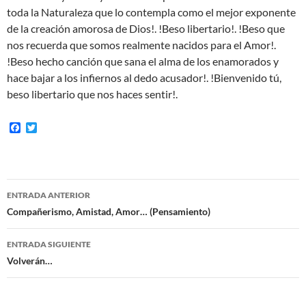
toda la Naturaleza que lo contempla como el mejor exponente
de la creación amorosa de Dios!. !Beso libertario!. !Beso que
nos recuerda que somos realmente nacidos para el Amor!.
!Beso hecho canción que sana el alma de los enamorados y
hace bajar a los infiernos al dedo acusador!. !Bienvenido tú,
beso libertario que nos haces sentir!.
F
T
a
w
c
i
e
t
b
t
o
e
Navegación
o
r
ENTRADA ANTERIOR
k
de
Compañerismo, Amistad, Amor… (Pensamiento)
entradas
ENTRADA SIGUIENTE
Volverán…