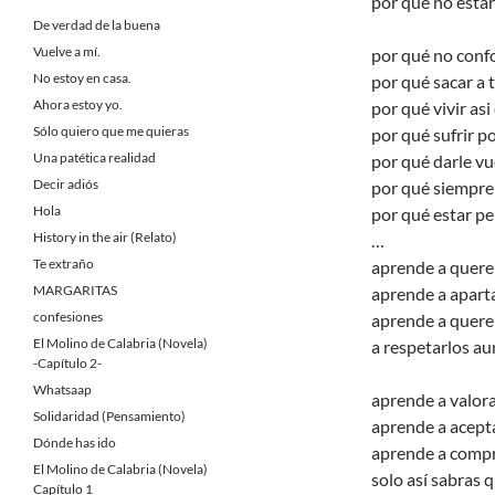
por qué no estar
De verdad de la buena
Vuelve a mí.
por qué no confo
No estoy en casa.
por qué sacar a 
Ahora estoy yo.
por qué vivir as
Sólo quiero que me quieras
por qué sufrir p
Una patética realidad
por qué darle vu
Decir adiós
por qué siempre
Hola
por qué estar pe
History in the air (Relato)
…
Te extraño
aprende a quere
MARGARITAS
aprende a aparta
confesiones
aprende a querer
El Molino de Calabria (Novela)
a respetarlos au
-Capítulo 2-
Whatsaap
aprende a valora
Solidaridad (Pensamiento)
aprende a acepta
Dónde has ido
aprende a compr
El Molino de Calabria (Novela)
solo así sabras 
Capítulo 1