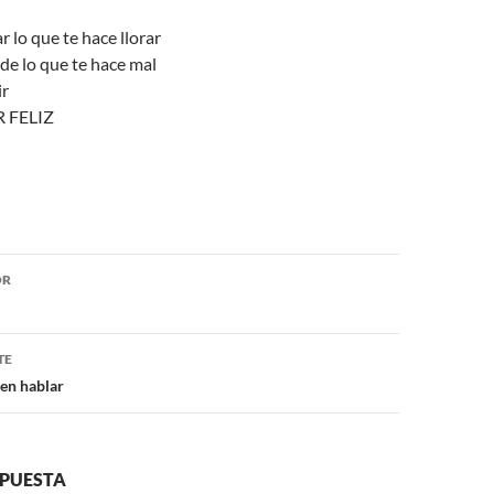
r lo que te hace llorar
de lo que te hace mal
ir
 FELIZ
ón
OR
TE
en hablar
SPUESTA