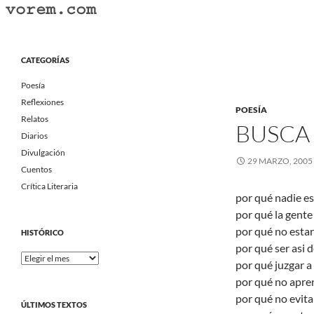
Saltar
al
Buscar
Vorem.com :: poesía, cuentos, relatos
contenido
Portal Literario Independiente
CATEGORÍAS
Poesía
Reflexiones
POESÍA
Relatos
BUSCA 
Diarios
Divulgación
29 MARZO, 2005
Cuentos
Crítica Literaria
por qué nadie e
por qué la gente 
por qué no esta
HISTÓRICO
por qué ser asi 
Histórico
por qué juzgar a
por qué no apre
por qué no evit
ÚLTIMOS TEXTOS