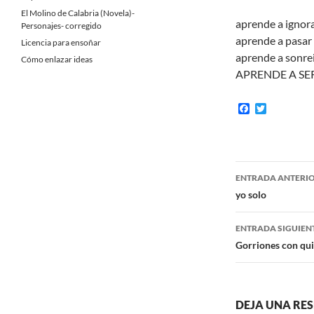
El Molino de Calabria (Novela)-
aprende a ignora
Personajes- corregido
aprende a pasar 
Licencia para ensoñar
aprende a sonre
Cómo enlazar ideas
APRENDE A SER
F
T
a
w
c
i
e
t
b
t
o
e
Navegaci
o
r
ENTRADA ANTERI
k
de
yo solo
entradas
ENTRADA SIGUIEN
Gorriones con qui
DEJA UNA RE