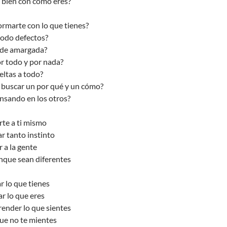
 bien con como eres?
rmarte con lo que tienes?
todo defectos?
i de amargada?
or todo y por nada?
eltas a todo?
 buscar un por qué y un cómo?
nsando en los otros?
rte a ti mismo
r tanto instinto
 a la gente
nque sean diferentes
r lo que tienes
r lo que eres
ender lo que sientes
que no te mientes