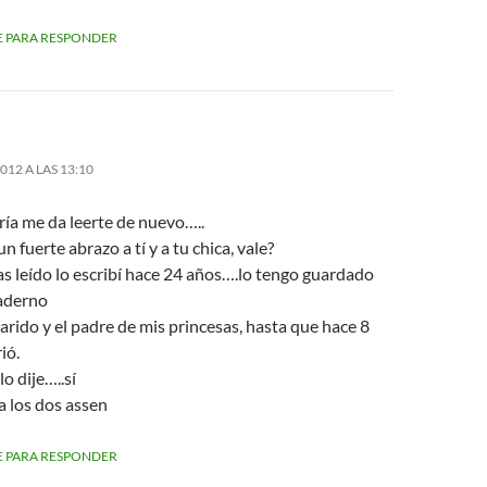
 PARA RESPONDER
2012 A LAS 13:10
ría me da leerte de nuevo…..
un fuerte abrazo a tí y a tu chica, vale?
s leído lo escribí hace 24 años….lo tengo guardado
aderno
rido y el padre de mis princesas, hasta que hace 8
ió.
lo dije…..sí
a los dos assen
 PARA RESPONDER