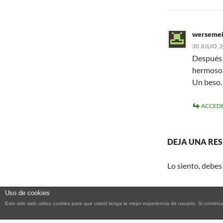
werseme
30 JULIO, 
Después 
hermoso e
Un beso.
ACCEDE
DEJA UNA RE
Lo siento, debes
Uso de cookies
Este sitio web utiliza cookies para que usted tenga la mejor experiencia de usuario. Si con