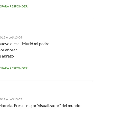
 PARA RESPONDER
2012 A LAS 13:04
nuevo diesel. Murió mi padre
por añorar….
e abrazo
 PARA RESPONDER
2012 A LAS 13:05
Hacaria. Eres el mejor”visualizador” del mundo