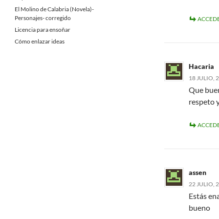
El Molino de Calabria (Novela)-
Personajes- corregido
ACCEDE
Licencia para ensoñar
Cómo enlazar ideas
Hacaria
18 JULIO, 
Que buen 
respeto y
ACCEDE
assen
22 JULIO, 
Estás en
bueno