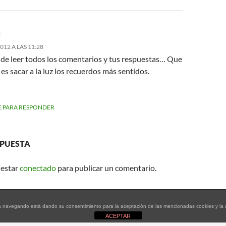
i
2012 A LAS 11:28
de leer todos los comentarios y tus respuestas… Que
s sacar a la luz los recuerdos más sentidos.
 PARA RESPONDER
SPUESTA
 estar
conectado
para publicar un comentario.
tinúa navegando está dando su consentimiento para la aceptación de las mencionadas cookies y l
ACEPTAR