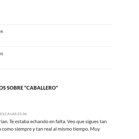
ón
OR
TE
OS SOBRE “CABALLERO”
2012 A LAS 23:36
an. Te estaba echando en falta. Veo que sigues tan
 como siempre y tan real al mismo tiempo. Muy