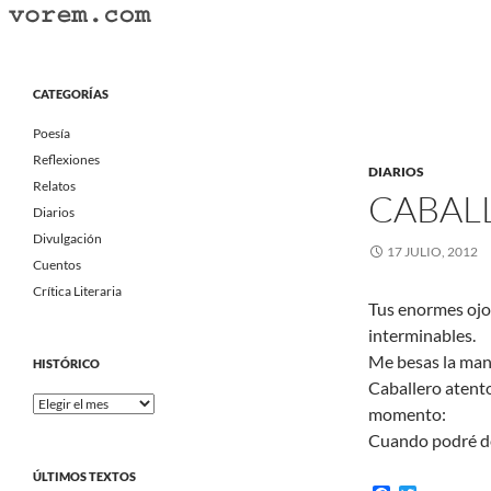
Saltar
al
Buscar
Vorem.com :: poesía, cuentos, relatos
contenido
Portal Literario Independiente
CATEGORÍAS
Poesía
Reflexiones
DIARIOS
Relatos
CABAL
Diarios
Divulgación
17 JULIO, 2012
Cuentos
Crítica Literaria
Tus enormes ojo
interminables.
Me besas la man
HISTÓRICO
Caballero atento
Histórico
momento:
Cuando podré de
ÚLTIMOS TEXTOS