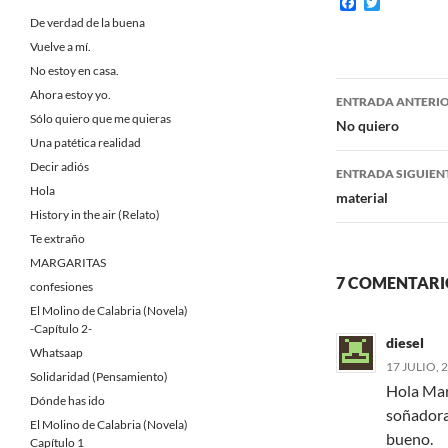
F
T
a
w
De verdad de la buena
c
i
Vuelve a mí.
e
t
b
t
No estoy en casa.
o
e
Navegaci
Ahora estoy yo.
o
r
ENTRADA ANTERI
k
Sólo quiero que me quieras
de
No quiero
Una patética realidad
entradas
Decir adiós
ENTRADA SIGUIEN
Hola
material
History in the air (Relato)
Te extraño
MARGARITAS
7 COMENTARI
confesiones
El Molino de Calabria (Novela)
-Capítulo 2-
diesel
Whatsaap
17 JULIO, 
Solidaridad (Pensamiento)
Hola Mari
Dónde has ido
soñadora
El Molino de Calabria (Novela)
bueno.
Capítulo 1