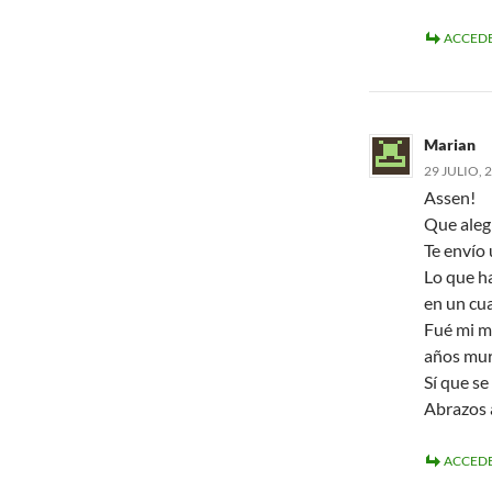
ACCEDE
Marian
29 JULIO, 
Assen!
Que aleg
Te envío 
Lo que ha
en un cu
Fué mi ma
años mur
Sí que se 
Abrazos 
ACCEDE