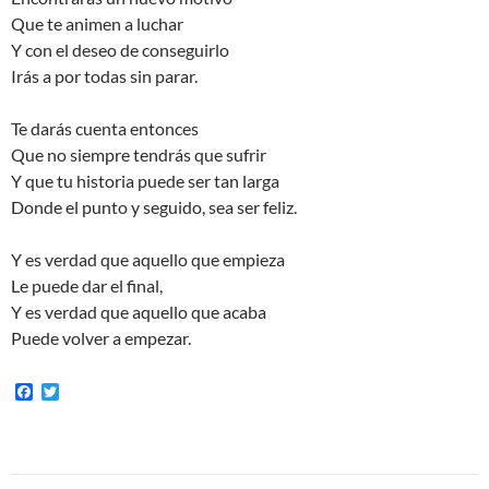
Que te animen a luchar
Y con el deseo de conseguirlo
Irás a por todas sin parar.
Te darás cuenta entonces
Que no siempre tendrás que sufrir
Y que tu historia puede ser tan larga
Donde el punto y seguido, sea ser feliz.
Y es verdad que aquello que empieza
Le puede dar el final,
Y es verdad que aquello que acaba
Puede volver a empezar.
F
T
a
w
c
i
e
t
b
t
o
e