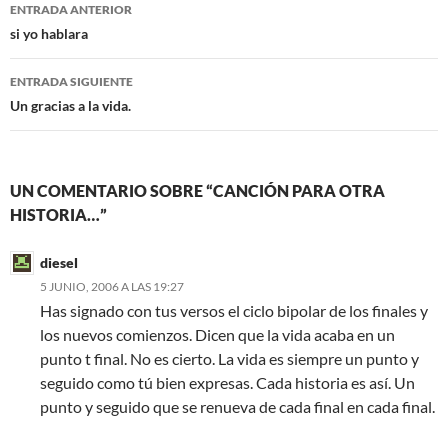
Navegación
o
r
ENTRADA ANTERIOR
k
de
si yo hablara
entradas
ENTRADA SIGUIENTE
Un gracias a la vida.
UN COMENTARIO SOBRE “CANCIÓN PARA OTRA
HISTORIA…”
diesel
5 JUNIO, 2006 A LAS 19:27
Has signado con tus versos el ciclo bipolar de los finales y
los nuevos comienzos. Dicen que la vida acaba en un
punto t final. No es cierto. La vida es siempre un punto y
seguido como tú bien expresas. Cada historia es así. Un
punto y seguido que se renueva de cada final en cada final.