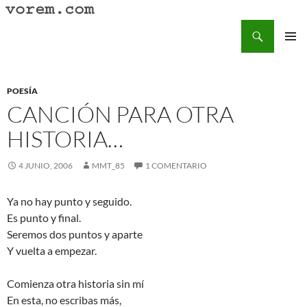
Saltar
al
Buscar
Vorem.com :: poesía, cuentos, relatos
contenido
MENÚ
PRINCI
POESÍA
CANCIÓN PARA OTRA
HISTORIA…
4 JUNIO, 2006
MMT_85
1 COMENTARIO
Ya no hay punto y seguido.
Es punto y final.
Seremos dos puntos y aparte
Y vuelta a empezar.
Comienza otra historia sin mí
En esta, no escribas más,