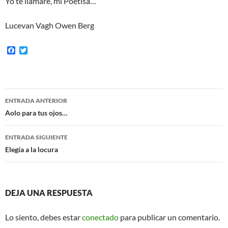
Yo te llamaré, mi Poetisa…
Lucevan Vagh Owen Berg
F
T
a
w
c
i
e
t
b
t
o
e
Navegación
o
r
ENTRADA ANTERIOR
k
de
Aolo para tus ojos…
entradas
ENTRADA SIGUIENTE
Elegía a la locura
DEJA UNA RESPUESTA
Lo siento, debes estar
conectado
para publicar un comentario.