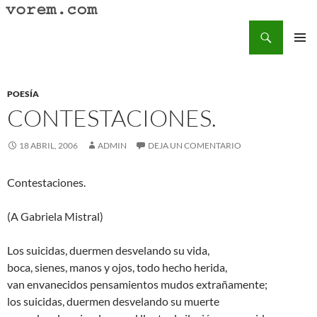
Saltar
al
Buscar
Vorem.com :: poesía, cuentos, relatos
contenido
MENÚ
PRINCI
POESÍA
CONTESTACIONES.
18 ABRIL, 2006
ADMIN
DEJA UN COMENTARIO
Contestaciones.
(A Gabriela Mistral)
Los suicidas, duermen desvelando su vida,
boca, sienes, manos y ojos, todo hecho herida,
van envanecidos pensamientos mudos extrañamente;
los suicidas, duermen desvelando su muerte