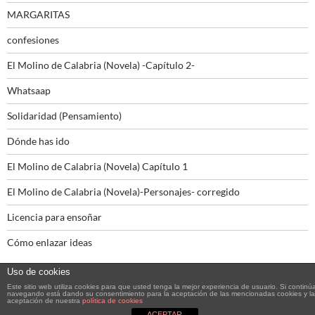
MARGARITAS
confesiones
El Molino de Calabria (Novela) -Capítulo 2-
Whatsaap
Solidaridad (Pensamiento)
Dónde has ido
El Molino de Calabria (Novela) Capítulo 1
El Molino de Calabria (Novela)-Personajes- corregido
Licencia para ensoñar
Cómo enlazar ideas
Uso de cookies
Este sitio web utiliza cookies para que usted tenga la mejor experiencia de usuario. Si continú
navegando está dando su consentimiento para la aceptación de las mencionadas cookies y la
aceptación de nuestra
política de cookies
Funciona gracias a WordPress
ACEPTAR