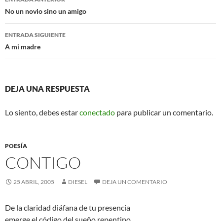
k
de
No un novio sino un amigo
entradas
ENTRADA SIGUIENTE
A mi madre
DEJA UNA RESPUESTA
Lo siento, debes estar
conectado
para publicar un comentario.
POESÍA
CONTIGO
25 ABRIL, 2005
DIESEL
DEJA UN COMENTARIO
De la claridad diáfana de tu presencia
emerge el código del sueño repentino