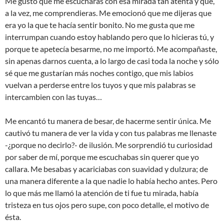
Me gustó que me escucharas con esa mirada tan atenta y que,
a la vez, me comprendieras. Me emocionó que me dijeras que
era yo la que te hacía sentir bonito. No me gusta que me
interrumpan cuando estoy hablando pero que lo hicieras tú, y
porque te apetecía besarme, no me importó. Me acompañaste,
sin apenas darnos cuenta, a lo largo de casi toda la noche y sólo
sé que me gustarían más noches contigo, que mis labios
vuelvan a perderse entre los tuyos y que mis palabras se
intercambien con las tuyas…
Me encantó tu manera de besar, de hacerme sentir única. Me
cautivó tu manera de ver la vida y con tus palabras me llenaste
-¿porque no decirlo?- de ilusión. Me sorprendió tu curiosidad
por saber de mí, porque me escuchabas sin querer que yo
callara. Me besabas y acariciabas con suavidad y dulzura; de
una manera diferente a la que nadie lo había hecho antes. Pero
lo que más me llamó la atención de ti fue tu mirada, había
tristeza en tus ojos pero supe, con poco detalle, el motivo de
ésta.