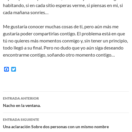
habitando, si en cada sitio esperas verme, si piensas en mi, si
cada mañana sonríes…
Me gustaría conocer muchas cosas de ti, pero aún más me
gustaría poder compartirlas contigo. El problema está en que
tú no quieres más momentos conmigo y, sin tener un principio,
todo llegó a su final. Pero no dudo que yo aún siga deseando
encontrarme contigo, soñando otro momento contigo…
F
T
a
w
c
i
e
t
b
t
o
e
Navegación
o
r
ENTRADA ANTERIOR
k
de
Nacho en la ventana.
entradas
ENTRADA SIGUIENTE
Una aclaración Sobre dos personas con un mismo nombre