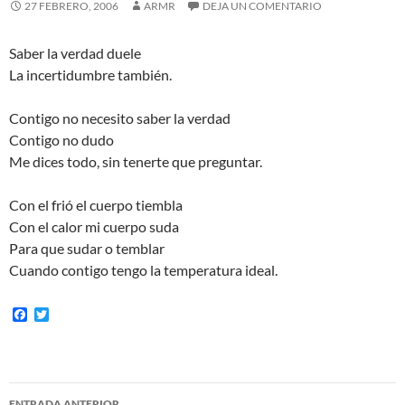
27 FEBRERO, 2006
ARMR
DEJA UN COMENTARIO
Saber la verdad duele
La incertidumbre también.
Contigo no necesito saber la verdad
Contigo no dudo
Me dices todo, sin tenerte que preguntar.
Con el frió el cuerpo tiembla
Con el calor mi cuerpo suda
Para que sudar o temblar
Cuando contigo tengo la temperatura ideal.
F
T
a
w
c
i
e
t
b
t
o
e
Navegación
o
r
ENTRADA ANTERIOR