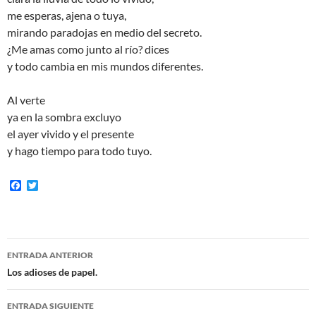
me esperas, ajena o tuya,
mirando paradojas en medio del secreto.
¿Me amas como junto al río? dices
y todo cambia en mis mundos diferentes.
Al verte
ya en la sombra excluyo
el ayer vivido y el presente
y hago tiempo para todo tuyo.
F
T
a
w
c
i
e
t
b
t
o
e
Navegación
o
r
ENTRADA ANTERIOR
k
de
Los adioses de papel.
entradas
ENTRADA SIGUIENTE