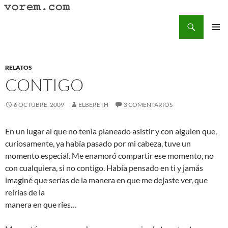
Saltar
al
Buscar
Vorem.com :: poesía, cuentos, relatos
contenido
MENÚ
PRINCI
RELATOS
CONTIGO
6 OCTUBRE, 2009
ELBERETH
3 COMENTARIOS
En un lugar al que no tenía planeado asistir y con alguien que,
curiosamente, ya había pasado por mi cabeza, tuve un
momento especial. Me enamoró compartir ese momento, no
con cualquiera, si no contigo. Había pensado en ti y jamás
imaginé que serías de la manera en que me dejaste ver, que
reirías de la
manera en que ríes…