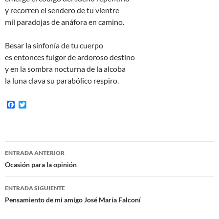
y recorren el sendero de tu vientre
mil paradojas de anáfora en camino.
Besar la sinfonía de tu cuerpo
es entonces fulgor de ardoroso destino
y en la sombra nocturna de la alcoba
la luna clava su parabólico respiro.
F
T
a
w
c
i
e
t
b
t
o
e
Navegación
o
r
ENTRADA ANTERIOR
k
de
Ocasión para la opinión
entradas
ENTRADA SIGUIENTE
Pensamiento de mi amigo José María Falconí