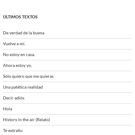
ÚLTIMOS TEXTOS
De verdad de la buena
Vuelve a mí.
No estoy en casa.
Ahora estoy yo.
Sólo quiero que me quieras
Una patética realidad
Decir adiós
Hola
History in the air (Relato)
Te extraño