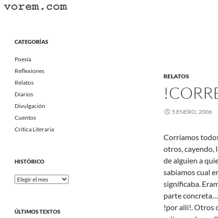
Saltar
al
Buscar
Vorem.com :: poesía, cuentos, relatos
contenido
Portal Literario Independiente
CATEGORÍAS
Poesía
Reflexiones
RELATOS
Relatos
!CORRE
Diarios
Divulgación
5 ENERO, 2006
Cuentos
Crítica Literaria
Corríamos todos 
otros, cayendo,
de alguien a qui
HISTÓRICO
sabíamos cual er
Histórico
significaba. Er
parte concreta…
!por allí!. Otros
ÚLTIMOS TEXTOS