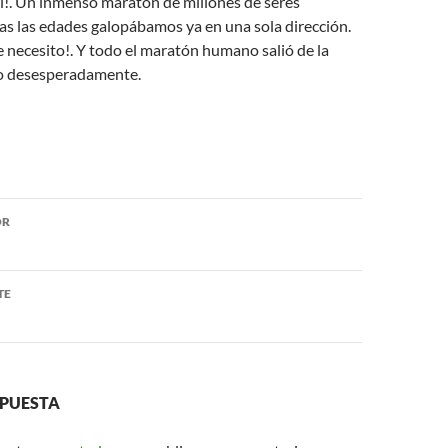
lí!. Un inmenso maratón de millones de seres
s las edades galopábamos ya en una sola dirección.
Te necesito!. Y todo el maratón humano salió de la
o desesperadamente.
ón
OR
TE
SPUESTA