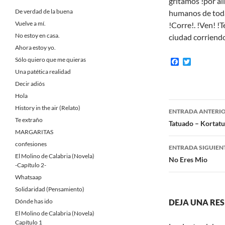
gritamos !por al
De verdad de la buena
humanos de toda
Vuelve a mí.
!Corre!. !Ven! !
No estoy en casa.
ciudad corriend
Ahora estoy yo.
Sólo quiero que me quieras
F
T
a
w
Una patética realidad
c
i
Decir adiós
e
t
b
t
Hola
o
e
Navegaci
History in the air (Relato)
o
r
ENTRADA ANTERI
k
Te extraño
de
Tatuado – Kortatu
MARGARITAS
entradas
confesiones
ENTRADA SIGUIEN
El Molino de Calabria (Novela)
No Eres Mio
-Capítulo 2-
Whatsaap
Solidaridad (Pensamiento)
Dónde has ido
DEJA UNA RE
El Molino de Calabria (Novela)
Capítulo 1