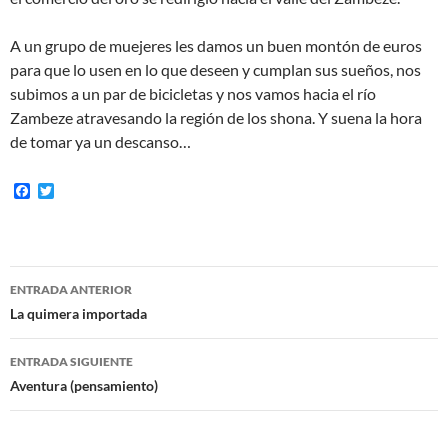
A un grupo de muejeres les damos un buen montón de euros
para que lo usen en lo que deseen y cumplan sus sueños, nos
subimos a un par de bicicletas y nos vamos hacia el río
Zambeze atravesando la región de los shona. Y suena la hora
de tomar ya un descanso…
F
T
a
w
c
i
e
t
b
t
o
e
Navegación
o
r
ENTRADA ANTERIOR
k
de
La quimera importada
entradas
ENTRADA SIGUIENTE
Aventura (pensamiento)