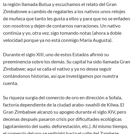
la región llamada Butua y escuchamos el relato del Gran
Zimbabvwe a cambio de regalarles a los nativos unos relojes
de muñeca que tanto les gusta a ellos y para que no se enfaden
con nosotros y dejen de contarnos narraciones. Un nativo
continúa y yo, otra vez, sigo tomando notas (ahora a doble
velocidad porque ya no está conmigo María Augusta).
Durante el siglo XIII, uno de estos Estados afirmó su
preeminencia sobre los demás. Su capital ha sido llamada Gran
Zimbabwe; aquí se calla el nativo y ya no desea seguir
contándonos historias, así que investigamos por nuestra
cuenta.
Su riqueza surgía del comercio de oro en dirección a Sofala,
factoría dependiente de la ciudad arabo-swahili de Kilwa. El
Gran Zimbabwe alcanzó su apogeo durante el siglo XIV, pero
decenas después pasaron crisis por dificultades ecológicas
(agotamiento del suelo. deforestación, etc.). Al mismo tiempo,
el comercio del oro se redirigió hacia el valle del Zambeze.