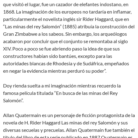
que visitó el lugar, fue un cazador de elefantes indostano, en
1868. La imaginación de los europeos no tardaría en inflamar,
particularmente el novelista inglés sir Rider Haggard, que en
“Las minas del rey Salomón” (1885) atribuía la construcción del
Gran Zimbabwe a los sabeos. Sin embargo, los arqueólogos
acabaron por concluir que el conjunto se remontaba al siglo
XIV. Poco a poco se fue abriendo paso la idea de que sus
constructores habían sido bantúes, excepto para las
autoridades blancas de Rhodesia y de Sudáfrica, empeñados
en negar la evidencia mientras perduró su poder”.
Doy rienda suelta a mi imaginación mientras recuerdo la
famosa película titulada “En busca de las minas del Rey
Salomón”.
Allan Quatermain es un personaje de ficción protagonista de la
novela de H. Rider Haggard Las minas del rey Salomón y sus
diversas secuelas y precuelas. Allan Quatermain fue también el
título del libro de esta serie publicado en 1887.Quatermain es