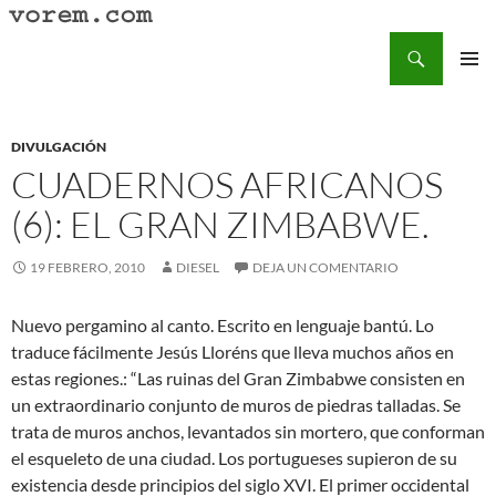
Saltar
al
Buscar
Vorem.com :: poesía, cuentos, relatos
contenido
MENÚ
PRINCI
DIVULGACIÓN
CUADERNOS AFRICANOS
(6): EL GRAN ZIMBABWE.
19 FEBRERO, 2010
DIESEL
DEJA UN COMENTARIO
Nuevo pergamino al canto. Escrito en lenguaje bantú. Lo
traduce fácilmente Jesús Lloréns que lleva muchos años en
estas regiones.: “Las ruinas del Gran Zimbabwe consisten en
un extraordinario conjunto de muros de piedras talladas. Se
trata de muros anchos, levantados sin mortero, que conforman
el esqueleto de una ciudad. Los portugueses supieron de su
existencia desde principios del siglo XVI. El primer occidental