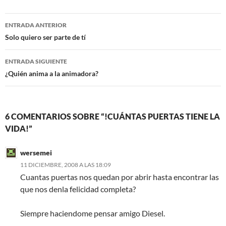
b
t
o
e
Navegación
o
r
ENTRADA ANTERIOR
k
de
Solo quiero ser parte de tí
entradas
ENTRADA SIGUIENTE
¿Quién anima a la animadora?
6 COMENTARIOS SOBRE “!CUÁNTAS PUERTAS TIENE LA
VIDA!”
wersemei
11 DICIEMBRE, 2008 A LAS 18:09
Cuantas puertas nos quedan por abrir hasta encontrar las
que nos denla felicidad completa?
Siempre haciendome pensar amigo Diesel.