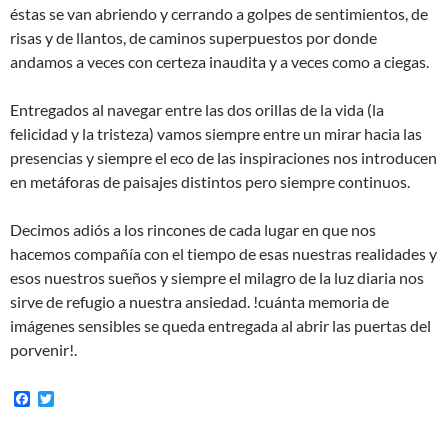
éstas se van abriendo y cerrando a golpes de sentimientos, de
risas y de llantos, de caminos superpuestos por donde
andamos a veces con certeza inaudita y a veces como a ciegas.
Entregados al navegar entre las dos orillas de la vida (la
felicidad y la tristeza) vamos siempre entre un mirar hacia las
presencias y siempre el eco de las inspiraciones nos introducen
en metáforas de paisajes distintos pero siempre continuos.
Decimos adiós a los rincones de cada lugar en que nos
hacemos compañía con el tiempo de esas nuestras realidades y
esos nuestros sueños y siempre el milagro de la luz diaria nos
sirve de refugio a nuestra ansiedad. !cuánta memoria de
imágenes sensibles se queda entregada al abrir las puertas del
porvenir!.
F
T
a
w
c
i
e
t