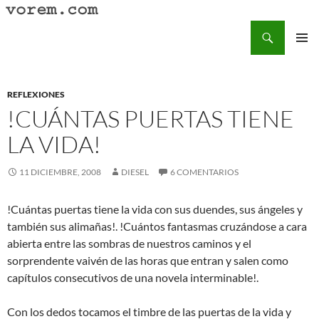
Saltar
al
Buscar
Vorem.com :: poesía, cuentos, relatos
contenido
MENÚ
PRINCI
REFLEXIONES
!CUÁNTAS PUERTAS TIENE
LA VIDA!
11 DICIEMBRE, 2008
DIESEL
6 COMENTARIOS
!Cuántas puertas tiene la vida con sus duendes, sus ángeles y
también sus alimañas!. !Cuántos fantasmas cruzándose a cara
abierta entre las sombras de nuestros caminos y el
sorprendente vaivén de las horas que entran y salen como
capítulos consecutivos de una novela interminable!.
Con los dedos tocamos el timbre de las puertas de la vida y