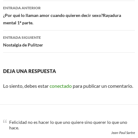
o
e
Navegación
o
r
ENTRADA ANTERIOR
k
de
¿Por qué lo llaman amor cuando quieren decir sexo?Rayadura
mental 1ª parte.
entradas
ENTRADA SIGUIENTE
Nostalgia de Pulitzer
DEJA UNA RESPUESTA
Lo siento, debes estar
conectado
para publicar un comentario.
Felicidad no es hacer lo que uno quiere sino querer lo que uno
hace.
Jean-Paul Sartre