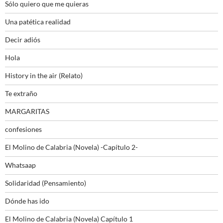
Sólo quiero que me quieras
Una patética realidad
Decir adiós
Hola
History in the air (Relato)
Te extraño
MARGARITAS
confesiones
El Molino de Calabria (Novela) -Capítulo 2-
Whatsaap
Solidaridad (Pensamiento)
Dónde has ido
El Molino de Calabria (Novela) Capítulo 1