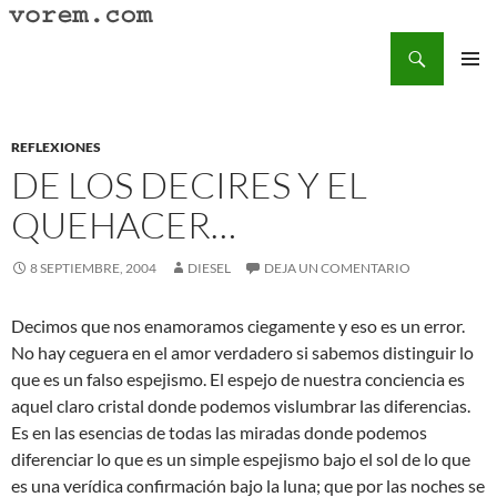
Saltar
al
Buscar
Vorem.com :: poesía, cuentos, relatos
contenido
MENÚ
PRINCI
REFLEXIONES
DE LOS DECIRES Y EL
QUEHACER…
8 SEPTIEMBRE, 2004
DIESEL
DEJA UN COMENTARIO
Decimos que nos enamoramos ciegamente y eso es un error.
No hay ceguera en el amor verdadero si sabemos distinguir lo
que es un falso espejismo. El espejo de nuestra conciencia es
aquel claro cristal donde podemos vislumbrar las diferencias.
Es en las esencias de todas las miradas donde podemos
diferenciar lo que es un simple espejismo bajo el sol de lo que
es una verídica confirmación bajo la luna; que por las noches se