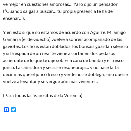
ve mejor en cuestiones amorosas… Ya lo dijo un pensador
(“Cuando salgas a buscar… tu propia presencia te ha de
enseñar…).
Y en esto si que no estamos de acuerdo con Aguirre. Mi amigo
Gamarra (el de Guecho) vuelve a sonreír acompañado de las
gaviotas. Los ficus están doblados, los bonsais guardan silencio
y si la espada de un rival te viene a cortar en dos pedazos
acuérdate de lo que te dije sobre la caña de bambú y el fresco
junco. La caña, dura y seca, se resquebraja… y no hace falta
decir más que el junco fresco y verde no se doblega, sino que se
vuelve a levantar y se yergue aún más viviente…
(Para todas las Vanesitas de la Voremia).
F
T
a
w
c
i
e
t
b
t