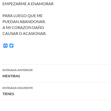
EMPEZARME A ENAMORAR
PARA LUEGO QUE ME
PUEDAN ABANDONAR.
A MI CORAZON DAÑO
CAUSAR O ACASIONAR.
F
T
a
w
c
i
e
t
b
t
o
e
Navegación
o
r
ENTRADA ANTERIOR
k
de
MENTIRAS
entradas
ENTRADA SIGUIENTE
TIENES