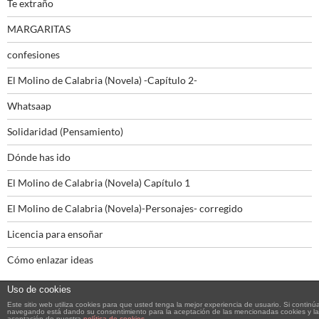
Te extraño
MARGARITAS
confesiones
El Molino de Calabria (Novela) -Capítulo 2-
Whatsaap
Solidaridad (Pensamiento)
Dónde has ido
El Molino de Calabria (Novela) Capítulo 1
El Molino de Calabria (Novela)-Personajes- corregido
Licencia para ensoñar
Cómo enlazar ideas
Uso de cookies
Este sitio web utiliza cookies para que usted tenga la mejor experiencia de usuario. Si continú
navegando está dando su consentimiento para la aceptación de las mencionadas cookies y la
aceptación de nuestra
política de cookies