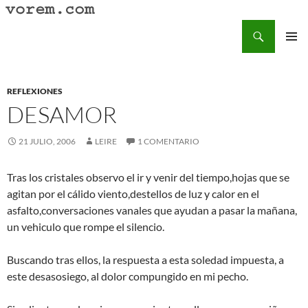
Saltar
al
Buscar
Vorem.com :: poesía, cuentos, relatos
contenido
MENÚ
PRINCI
REFLEXIONES
DESAMOR
21 JULIO, 2006
LEIRE
1 COMENTARIO
Tras los cristales observo el ir y venir del tiempo,hojas que se
agitan por el cálido viento,destellos de luz y calor en el
asfalto,conversaciones vanales que ayudan a pasar la mañana,
un vehiculo que rompe el silencio.
Buscando tras ellos, la respuesta a esta soledad impuesta, a
este desasosiego, al dolor compungido en mi pecho.