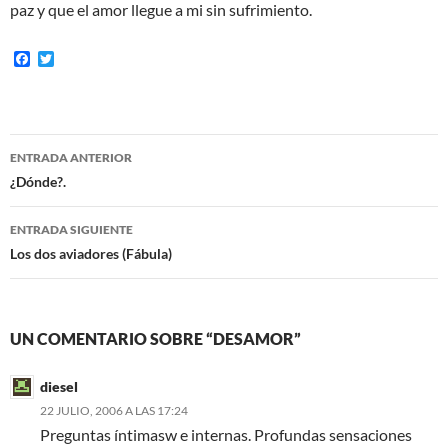
paz y que el amor llegue a mi sin sufrimiento.
F
T
a
w
c
i
e
t
b
t
o
e
Navegación
o
r
ENTRADA ANTERIOR
k
de
¿Dónde?.
entradas
ENTRADA SIGUIENTE
Los dos aviadores (Fábula)
UN COMENTARIO SOBRE “DESAMOR”
diesel
22 JULIO, 2006 A LAS 17:24
Preguntas íntimasw e internas. Profundas sensaciones