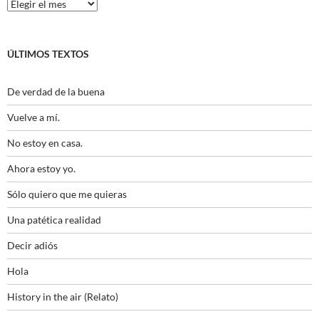
Histórico
ÚLTIMOS TEXTOS
De verdad de la buena
Vuelve a mí.
No estoy en casa.
Ahora estoy yo.
Sólo quiero que me quieras
Una patética realidad
Decir adiós
Hola
History in the air (Relato)