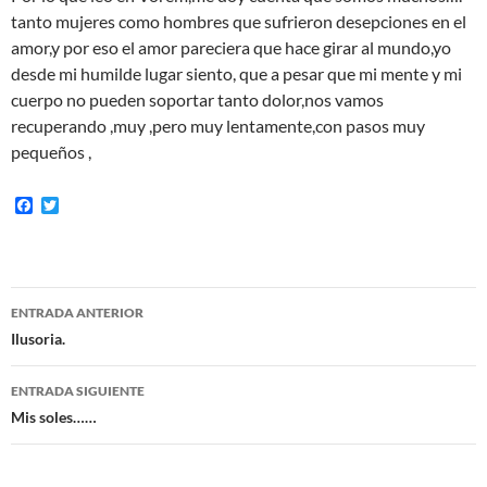
tanto mujeres como hombres que sufrieron desepciones en el
amor,y por eso el amor pareciera que hace girar al mundo,yo
desde mi humilde lugar siento, que a pesar que mi mente y mi
cuerpo no pueden soportar tanto dolor,nos vamos
recuperando ,muy ,pero muy lentamente,con pasos muy
pequeños ,
F
T
a
w
c
i
e
t
b
t
o
e
Navegación
o
r
ENTRADA ANTERIOR
k
de
Ilusoria.
entradas
ENTRADA SIGUIENTE
Mis soles……