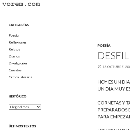
Saltar
al
Buscar
Vorem.com :: poesía, cuentos, relatos
contenido
Portal Literario Independiente
CATEGORÍAS
Poesía
Reflexiones
POESÍA
Relatos
DESFIL
Diarios
Divulgación
18 OCTUBRE, 20
Cuentos
Crítica Literaria
HOY ES UN DIA
UN DIA MUY ES
HISTÓRICO
CORNETAS Y 
Histórico
PREPARADOS 
PARA EMPEZA
ÚLTIMOS TEXTOS