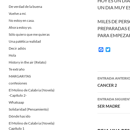
HOY ES UN DIA
De verdad de la buena
UN DIA MUY ES
Vuelve a mí.
No estoy en casa.
MILES DE PER
Ahora estoy yo.
PREPARADAS E
Sólo quiero que me quieras
PARA EMPEZAR
Una patética realidad
Decir adiós
F
T
a
w
Hola
c
i
History in the air (Relato)
e
t
b
t
Te extraño
o
e
Navegaci
MARGARITAS
o
r
ENTRADA ANTERI
k
confesiones
de
CANCER 2
El Molino de Calabria (Novela)
entradas
-Capítulo 2-
ENTRADA SIGUIEN
Whatsaap
SER MADRE
Solidaridad (Pensamiento)
Dónde has ido
El Molino de Calabria (Novela)
Capítulo 1