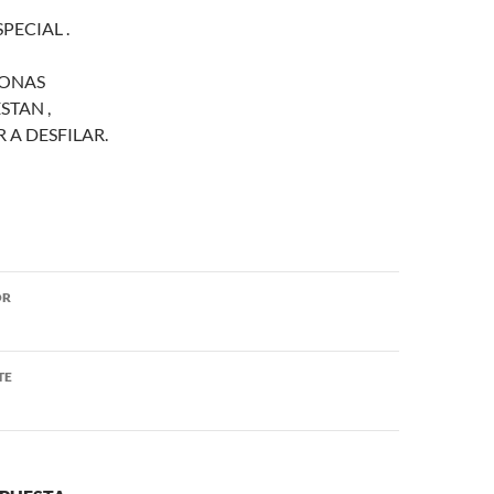
PECIAL .
SONAS
STAN ,
 A DESFILAR.
ón
OR
TE