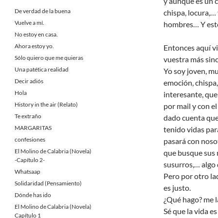
y aunque es un c
De verdad de la buena
chispa, locura,…
Vuelve a mí.
hombres… Y esto
No estoy en casa.
Ahora estoy yo.
Entonces aquí v
Sólo quiero que me quieras
vuestra más sinc
Una patética realidad
Yo soy joven, muy
Decir adiós
emoción, chispa
Hola
interesante, que
History in the air (Relato)
por mail y con e
Te extraño
dado cuenta qu
MARGARITAS
tenido vidas par
confesiones
pasará con nosot
El Molino de Calabria (Novela)
que busque sus m
-Capítulo 2-
susurros,… alg
Whatsaap
Pero por otro la
Solidaridad (Pensamiento)
es justo.
Dónde has ido
¿Qué hago? me la
El Molino de Calabria (Novela)
Sé que la vida e
Capítulo 1