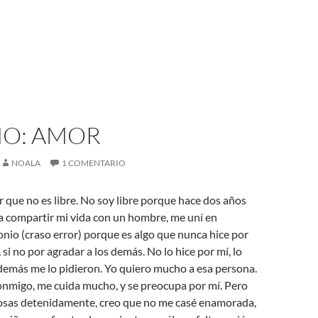
NO: AMOR
NOALA
1 COMENTARIO
 que no es libre. No soy libre porque hace dos años
a compartir mi vida con un hombre, me uní en
io (craso error) porque es algo que nunca hice por
si no por agradar a los demás. No lo hice por mí, lo
demás me lo pidieron. Yo quiero mucho a esa persona.
nmigo, me cuida mucho, y se preocupa por mí. Pero
cosas detenidamente, creo que no me casé enamorada,