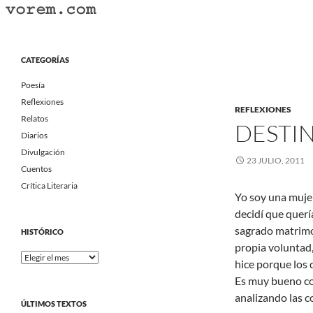
Saltar
al
Buscar
Vorem.com :: poesía, cuentos, relatos
contenido
Portal Literario Independiente
CATEGORÍAS
Poesía
Reflexiones
REFLEXIONES
Relatos
DESTI
Diarios
Divulgación
23 JULIO, 2011
Cuentos
Crítica Literaria
Yo soy una mujer
decidí que querí
sagrado matrimon
HISTÓRICO
propia voluntad, 
Histórico
hice porque los 
Es muy bueno co
analizando las 
ÚLTIMOS TEXTOS