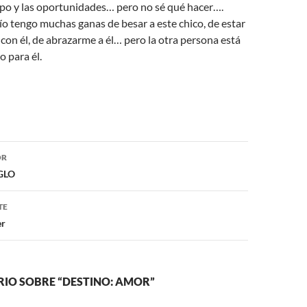
mpo y las oportunidades… pero no sé qué hacer….
ío tengo muchas ganas de besar a este chico, de estar
r con él, de abrazarme a él… pero la otra persona está
o para él.
ón
OR
GLO
TE
er
IO SOBRE “DESTINO: AMOR”