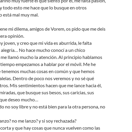
ariño muy fuerte el que siento por él, me falta pasión,
 y todo esto me hace que lo busque en otros
 está mal muy mal.
iene mi dilema, amigos de Vorem, os pido que me deis
era opinión.
 joven, y creo que mi vida es aburrida, le falta
, alegría… No hace mucho conocí a un chico
 me llamó mucho la atención. Al principio hablamos
l tiempo empezamos a hablar por el móvil. Me he
e tenemos muchas cosas en común y que hemos
alelas. Dentro de poco nos veremos y no sé qué
ros. Mis sentimientos hacen que me lance hacia él,
iradas, que busque sus besos, sus caricias, sus
o que deseo mucho…
do no soy libre y no está bien para la otra persona, no
nzo? no me lanzo? y si soy rechazada?
s corta y que hay cosas que nunca vuelven como las