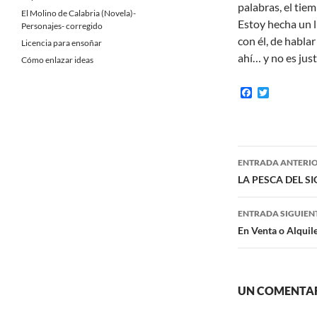
palabras, el tie
El Molino de Calabria (Novela)-
Estoy hecha un l
Personajes- corregido
con él, de habla
Licencia para ensoñar
ahí… y no es just
Cómo enlazar ideas
F
T
a
w
c
i
e
t
b
t
o
e
Navegaci
o
r
ENTRADA ANTERI
k
de
LA PESCA DEL SI
entradas
ENTRADA SIGUIEN
En Venta o Alquil
UN COMENTAR