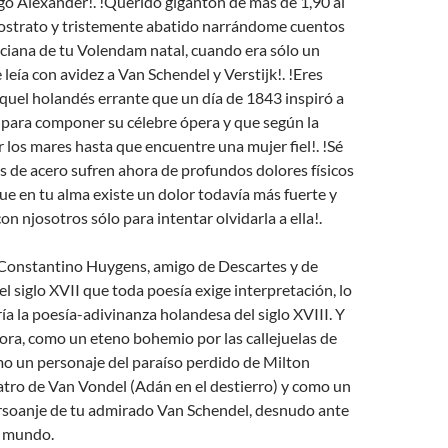
go Alexander!. !Querido gigantón de más de 1,90 al
ostrato y tristemente abatido narrándome cuentos
nciana de tu Volendam natal, cuando era sólo un
eía con avidez a Van Schendel y Verstijk!. !Eres
aquel holandés errante que un día de 1843 inspiró a
para componer su célebre ópera y que según la
 los mares hasta que encuentre una mujer fiel!. !Sé
 de acero sufren ahora de profundos dolores físicos
e en tu alma existe un dolor todavía más fuerte y
n njosotros sólo para intentar olvidarla a ella!.
Constantino Huygens, amigo de Descartes y de
el siglo XVII que toda poesía exige interpretación, lo
ía la poesía-adivinanza holandesa del siglo XVIII. Y
hora, como un eteno bohemio por las callejuelas de
 un personaje del paraíso perdido de Milton
atro de Van Vondel (Adán en el destierro) y como un
soanje de tu admirado Van Schendel, desnudo ante
l mundo.