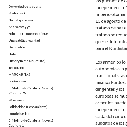
los pueblos de O
De verdad de la buena
independencia. M
Vuelve a mí.
Imperio otomano 
No estoy en casa.
10 de agosto de 
Ahora estoy yo.
tratado de paz e
Sólo quiero que me quieras
tratado se reduc
Una patética realidad
que se determin
Decir adiós
para el Kurdistá
Hola
History in the air (Relato)
Los armenios lo 
Te extraño
autonomía a la p
MARGARITAS
tradicionalistas
confesiones
mismos kurdos, h
El Molino de Calabria (Novela)
dirigentes y los
-Capítulo 2-
europeas se mue
Whatsaap
armenios pueden
Solidaridad (Pensamiento)
independencia, l
Dónde has ido
caida del reino d
El Molino de Calabria (Novela)
súbditos de los 
Capítulo 1