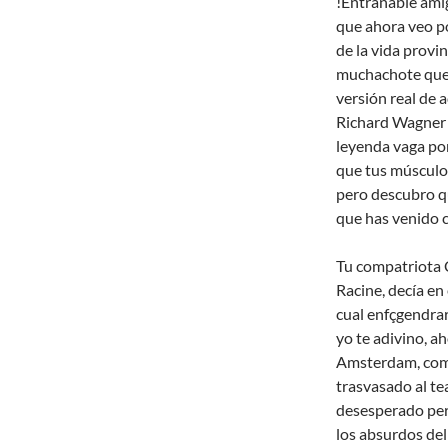
!Entrañable ami
que ahora veo p
de la vida provi
muchachote que l
versión real de 
Richard Wagner 
leyenda vaga por
que tus músculos
pero descubro qu
que has venido co
Tu compatriota 
Racine, decía en 
cual enfçgendrar
yo te adivino, a
Amsterdam, como
trasvasado al te
desesperado per
los absurdos de