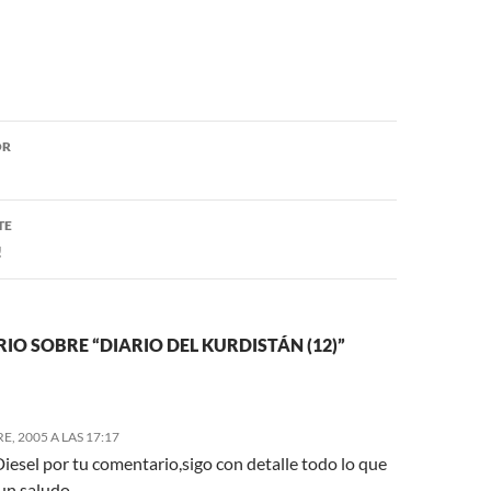
ón
OR
TE
!
O SOBRE “DIARIO DEL KURDISTÁN (12)”
, 2005 A LAS 17:17
iesel por tu comentario,sigo con detalle todo lo que
.un saludo