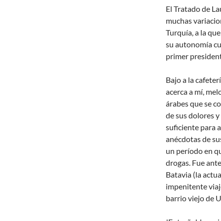
El Tratado de La
muchas variacione
Turquía, a la que
su autonomía cu
primer president
Bajo a la cafete
acerca a mí, mel
árabes que se co
de sus dolores y
suficiente para 
anécdotas de su
un período en qu
drogas. Fue ante
Batavia (la actua
impenitente viaj
barrio viejo de