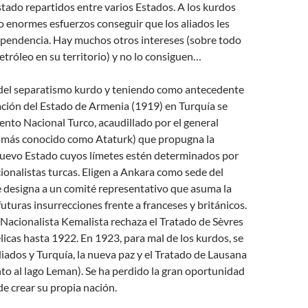
ado repartidos entre varios Estados. A los kurdos
o enormes esfuerzos conseguir que los aliados les
ependencia. Hay muchos otros intereses (sobre todo
petróleo en su territorio) y no lo consiguen…
del separatismo kurdo y teniendo como antecedente
ación del Estado de Armenia (1919) en Turquía se
nto Nacional Turco, acaudillado por el general
más conocido como Ataturk) que propugna la
nuevo Estado cuyos límetes estén determinados por
cionalistas turcas. Eligen a Ankara como sede del
 designa a un comité representativo que asuma la
futuras insurrecciones frente a franceses y británicos.
Nacionalista Kemalista rechaza el Tratado de Sèvres
élicas hasta 1922. En 1923, para mal de los kurdos, se
aliados y Turquía, la nueva paz y el Tratado de Lausana
nto al lago Leman). Se ha perdido la gran oportunidad
de crear su propia nación.