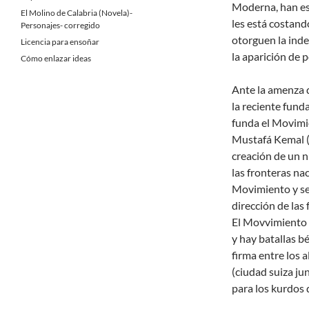
Moderna, han est
El Molino de Calabria (Novela)-
les está costand
Personajes- corregido
otorguen la ind
Licencia para ensoñar
la aparición de 
Cómo enlazar ideas
Ante la amenza 
la reciente fund
funda el Movimie
Mustafá Kemal (
creación de un 
las fronteras na
Movimiento y se
dirección de las 
El Movvimiento 
y hay batallas b
firma entre los 
(ciudad suiza ju
para los kurdos 