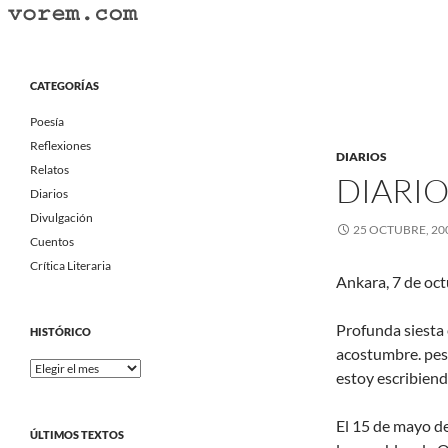
Saltar
al
Buscar
Vorem.com :: poesía, cuentos, relatos
contenido
Portal Literario Independiente
CATEGORÍAS
Poesía
Reflexiones
DIARIOS
Relatos
DIARIO
Diarios
Divulgación
25 OCTUBRE, 20
Cuentos
Crítica Literaria
Ankara, 7 de oct
Profunda siesta
HISTÓRICO
acostumbre. pese
Histórico
estoy escribien
El 15 de mayo de
ÚLTIMOS TEXTOS