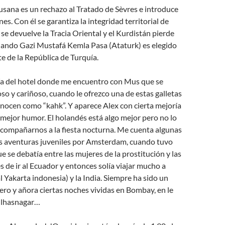
usana es un rechazo al Tratado de Sèvres e introduce
s. Con él se garantiza la integridad territorial de
 se devuelve la Tracia Oriental y el Kurdistán pierde
ando Gazi Mustafá Kemla Pasa (Ataturk) es elegido
e de la República de Turquía.
ría del hotel donde me encuentro con Mus que se
oso y cariñoso, cuando le ofrezco una de estas galletas
nocen como “kahk”. Y aparece Alex con cierta mejoría
 mejor humor. El holandés está algo mejor pero no lo
acompañarnos a la fiesta nocturna. Me cuenta algunas
s aventuras juveniles por Amsterdam, cuando tuvo
e se debatía entre las mujeres de la prostitución y las
s de ir al Ecuador y entonces solía viajar mucho a
l Yakarta indonesia) y la India. Siempre ha sido un
ero y añora ciertas noches vividas en Bombay, en le
 Ulhasnagar…