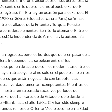
riente se sintieron traicionados en sus derechos a la
e centro en lo que concierne al pueblo kurdo. El
llegó a su fin. Era la gran ocasión para loskurdos. El
1920, en Sèvres (ciudad cercana a París) se firma el
ntre los aliados de la Entente y Turquía. Po este
e considerablemente el territorio otomano. Entre lo
a está la indepndencia de Armenia y la autonomía
n.
han logrado… pero los kurdos que quieren pasar de la
lena independencia se pelean entre sí, los
 no se ponen de acuerdo con los modernistas entre los
ay un atraso general no solo en el pueblo sino en los
 líderes que están negociando con las potencias
stran verdaderamente incompetentes. Mientras los
 mostrar en su pasado sucesivos períodos de
os kurdos han carecido de Estado propio desde la
e Mitani, hacia el año 1.50 a. C. y han sido siempre
grandes reinos del Oriente Medio o, como en la Edad