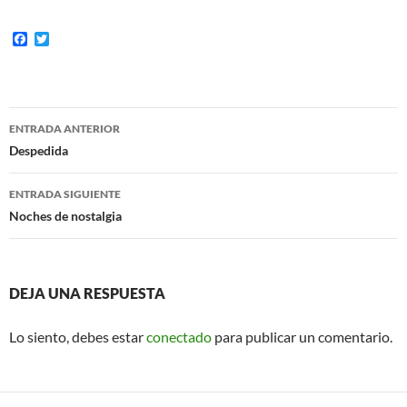
F
T
a
w
c
i
e
t
b
t
o
e
Navegación
o
r
ENTRADA ANTERIOR
k
de
Despedida
entradas
ENTRADA SIGUIENTE
Noches de nostalgia
DEJA UNA RESPUESTA
Lo siento, debes estar
conectado
para publicar un comentario.