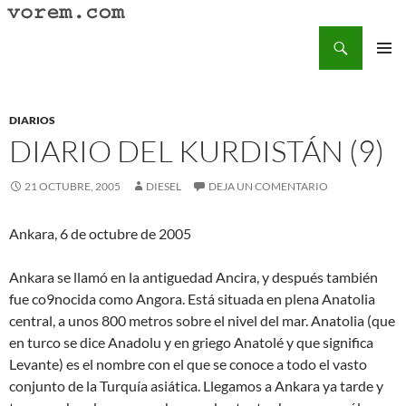
Saltar
al
Buscar
Vorem.com :: poesía, cuentos, relatos
contenido
MENÚ
PRINCI
DIARIOS
DIARIO DEL KURDISTÁN (9)
21 OCTUBRE, 2005
DIESEL
DEJA UN COMENTARIO
Ankara, 6 de octubre de 2005
Ankara se llamó en la antiguedad Ancira, y después también
fue co9nocida como Angora. Está situada en plena Anatolia
central, a unos 800 metros sobre el nivel del mar. Anatolia (que
en turco se dice Anadolu y en griego Anatolé y que significa
Levante) es el nombre con el que se conoce a todo el vasto
conjunto de la Turquía asiática. Llegamos a Ankara ya tarde y