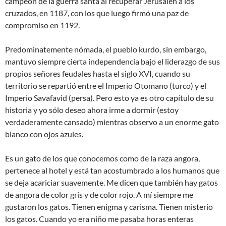
campeón de la guerra santa al recuperar Jerusalén a los
cruzados, en 1187, con los que luego firmó una paz de
compromiso en 1192.
Predominatemente nómada, el pueblo kurdo, sin embargo,
mantuvo siempre cierta independencia bajo el liderazgo de sus
propios señores feudales hasta el siglo XVI, cuando su
territorio se repartió entre el Imperio Otomano (turco) y el
Imperio Savafavid (persa). Pero esto ya es otro capítulo de su
historia y yo sólo deseo ahora irme a dormir (estoy
verdaderamente cansado) mientras observo a un enorme gato
blanco con ojos azules.
Es un gato de los que conocemos como de la raza angora,
pertenece al hotel y está tan acostumbrado a los humanos que
se deja acariciar suavemente. Me dicen que también hay gatos
de angora de color gris y de color rojo. A mí siempre me
gustaron los gatos. Tienen enigma y carisma. Tienen misterio
los gatos. Cuando yo era niño me pasaba horas enteras