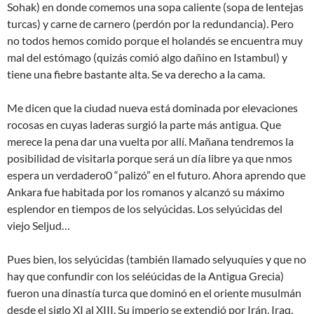
Sohak) en donde comemos una sopa caliente (sopa de lentejas
turcas) y carne de carnero (perdón por la redundancia). Pero
no todos hemos comido porque el holandés se encuentra muy
mal del estómago (quizás comió algo dañino en Istambul) y
tiene una fiebre bastante alta. Se va derecho a la cama.
Me dicen que la ciudad nueva está dominada por elevaciones
rocosas en cuyas laderas surgió la parte más antigua. Que
merece la pena dar una vuelta por allí. Mañana tendremos la
posibilidad de visitarla porque será un día libre ya que nmos
espera un verdadero0 “palizó” en el futuro. Ahora aprendo que
Ankara fue habitada por los romanos y alcanzó su máximo
esplendor en tiempos de los selyúcidas. Los selyúcidas del
viejo Seljud…
Pues bien, los selyúcidas (también llamado selyuquíes y que no
hay que confundir con los seléúcidas de la Antigua Grecia)
fueron una dinastía turca que dominó en el oriente musulmán
desde el siglo XI al XIII. Su imperio se extendió por Irán, Iraq,