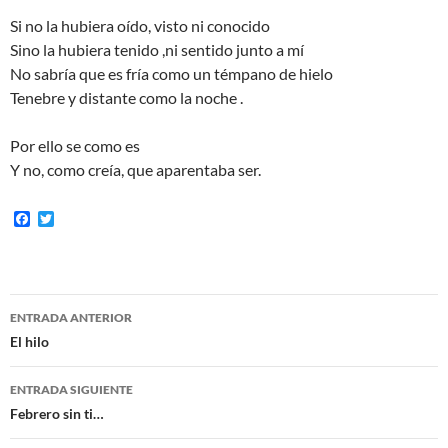
Si no la hubiera oído, visto ni conocido
Sino la hubiera tenido ,ni sentido junto a mí
No sabría que es fría como un témpano de hielo
Tenebre y distante como la noche .
Por ello se como es
Y no, como creía, que aparentaba ser.
F
T
a
w
c
i
e
t
b
t
o
e
Navegación
o
r
ENTRADA ANTERIOR
k
de
El hilo
entradas
ENTRADA SIGUIENTE
Febrero sin ti…