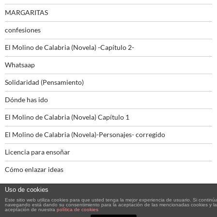
MARGARITAS
confesiones
El Molino de Calabria (Novela) -Capítulo 2-
Whatsaap
Solidaridad (Pensamiento)
Dónde has ido
El Molino de Calabria (Novela) Capítulo 1
El Molino de Calabria (Novela)-Personajes- corregido
Licencia para ensoñar
Cómo enlazar ideas
Uso de cookies
Este sitio web utiliza cookies para que usted tenga la mejor experiencia de usuario. Si continú
navegando está dando su consentimiento para la aceptación de las mencionadas cookies y la
aceptación de nuestra
política de cookies
Funciona gracias a WordPress