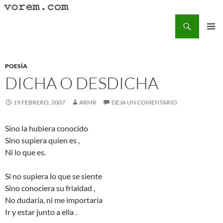
Saltar
al
Buscar
Vorem.com :: poesía, cuentos, relatos
contenido
MENÚ
PRINCI
POESÍA
DICHA O DESDICHA
19 FEBRERO, 2007
ARMR
DEJA UN COMENTARIO
Sino la hubiera conocido
Sino supiera quien es ,
Ni lo que es.
Si no supiera lo que se siente
Sino conociera su frialdad ,
No dudaría, ni me importaría
Ir y estar junto a ella .