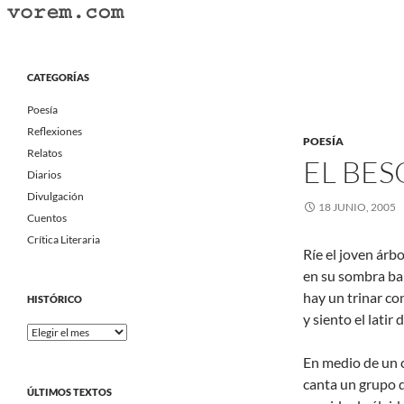
Saltar
al
Buscar
Vorem.com :: poesía, cuentos, relatos
contenido
Portal Literario Independiente
CATEGORÍAS
Poesía
Reflexiones
POESÍA
Relatos
EL BES
Diarios
Divulgación
18 JUNIO, 2005
Cuentos
Crítica Literaria
Ríe el joven árbo
en su sombra bai
hay un trinar co
HISTÓRICO
y siento el latir
Histórico
En medio de un 
canta un grupo d
ÚLTIMOS TEXTOS