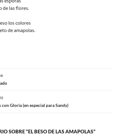
as esporas
 de las flores.
eso los colores
leto de amapolas.
ón
OR
nado
TE
 con Gloria (en especial para Sandy)
IO SOBRE “EL BESO DE LAS AMAPOLAS”