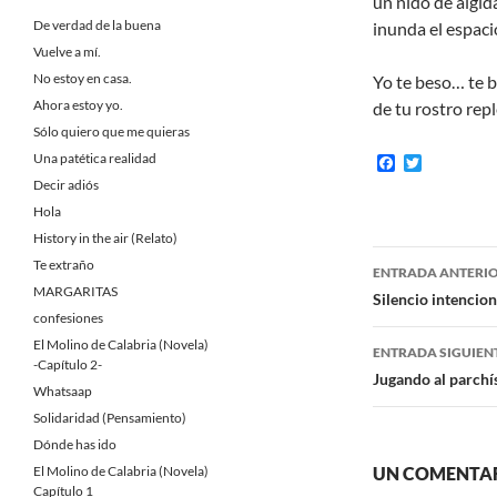
un nido de álgid
De verdad de la buena
inunda el espacio
Vuelve a mí.
No estoy en casa.
Yo te beso… te b
Ahora estoy yo.
de tu rostro rep
Sólo quiero que me quieras
Una patética realidad
F
T
a
w
Decir adiós
c
i
Hola
e
t
b
t
History in the air (Relato)
o
e
Navegaci
Te extraño
o
r
ENTRADA ANTERI
k
MARGARITAS
de
Silencio intencio
confesiones
entradas
El Molino de Calabria (Novela)
ENTRADA SIGUIEN
-Capítulo 2-
Jugando al parchís
Whatsaap
Solidaridad (Pensamiento)
Dónde has ido
El Molino de Calabria (Novela)
UN COMENTAR
Capítulo 1