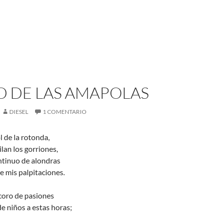
O DE LAS AMAPOLAS
DIESEL
1 COMENTARIO
l de la rotonda,
lan los gorriones,
ntinuo de alondras
 de mis palpitaciones.
coro de pasiones
e niños a estas horas;