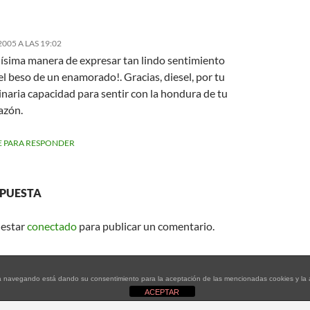
2005 A LAS 19:02
lísima manera de expresar tan lindo sentimiento
l beso de un enamorado!. Gracias, diesel, por tu
naria capacidad para sentir con la hondura de tu
azón.
 PARA RESPONDER
SPUESTA
 estar
conectado
para publicar un comentario.
tinúa navegando está dando su consentimiento para la aceptación de las mencionadas cookies y l
ACEPTAR