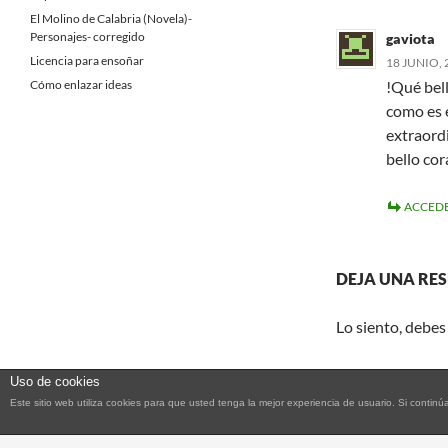
El Molino de Calabria (Novela)-
Personajes- corregido
gaviota
Licencia para ensoñar
18 JUNIO, 
Cómo enlazar ideas
!Qué bel
como es e
extraordi
bello cor
ACCEDE
DEJA UNA RE
Lo siento, debes
Uso de cookies
Este sitio web utiliza cookies para que usted tenga la mejor experiencia de usuario. Si con