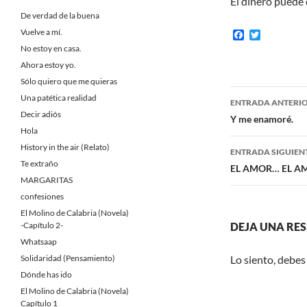
El dinero puede 
De verdad de la buena
Vuelve a mí.
F
T
a
w
No estoy en casa.
c
i
Ahora estoy yo.
e
t
b
t
Sólo quiero que me quieras
o
e
Navegaci
Una patética realidad
o
r
ENTRADA ANTERI
k
Decir adiós
de
Y me enamoré.
Hola
entradas
History in the air (Relato)
ENTRADA SIGUIEN
Te extraño
EL AMOR… EL A
MARGARITAS
confesiones
El Molino de Calabria (Novela)
-Capítulo 2-
DEJA UNA RE
Whatsaap
Solidaridad (Pensamiento)
Lo siento, debes
Dónde has ido
El Molino de Calabria (Novela)
Capítulo 1