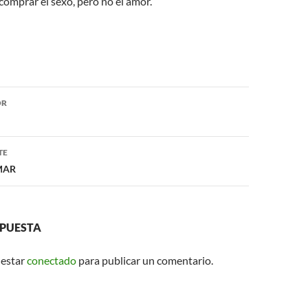
comprar el sexo, pero no el amor.
ón
OR
TE
MAR
SPUESTA
 estar
conectado
para publicar un comentario.