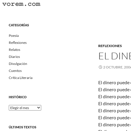
Saltar
al
Buscar
Vorem.com :: poesía, cuentos, relatos
contenido
Portal Literario Independiente
CATEGORÍAS
Poesía
Reflexiones
REFLEXIONES
Relatos
EL DIN
Diarios
Divulgación
2 OCTUBRE, 200
Cuentos
Crítica Literaria
El dinero puede 
El dinero puede 
El dinero puede
HISTÓRICO
El dinero puede 
Histórico
El dinero puede 
El dinero puede 
El dinero puede 
ÚLTIMOS TEXTOS