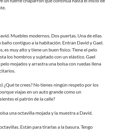
e un fuerte chaparrón que continúa hasta el inicio de
te.
avid. Muebles modernos. Dos puertas. Una de ellas
baño contiguo a la habitación. Entran David y Gael.
, es muy alto y tiene un buen físico. Tiene el pelo
sta los hombros y sujetado con un elástico. Gael
el pelo mojados y arrastra una bolsa con ruedas llena
citarios.
) ¿Qué te crees? No tienes ningún respeto por los
 porque viajas en un auto grande como un
ientes el patrón de la calle?
bolsa una octavilla mojada y la muestra a David.
ctavillas. Están para tirarlas a la basura. Tengo