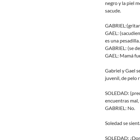
negro y la piel 
sacude.
GABRIEL:(gritand
GAEL: (sacudiend
es una pesadilla.
GABRIEL: (se de
GAEL: Mamá fue 
Gabriel y Gael s
juvenil, de pelo r
SOLEDAD: (preoc
encuentras mal, 
GABRIEL: No.
Soledad se sienta
SOLEDAD: ¿Dorm