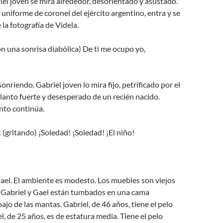
el joven se mira alrededor, desorientado y asustado.
 uniforme de coronel del ejército argentino, entra y se
la fotografía de Videla.
 una sonrisa diabólica) De ti me ocupo yo,
onriendo. Gabriel joven lo mira fijo, petrificado por el
 llanto fuerte y desesperado de un recién nacido.
anto continúa.
 (gritando) ¡Soledad! ¡Soledad! ¡El niño!
ael. El ambiente es modesto. Los muebles son viejos
. Gabriel y Gael están tumbados en una cama
ajo de las mantas. Gabriel, de 46 años, tiene el pelo
el, de 25 años, es de estatura media. Tiene el pelo