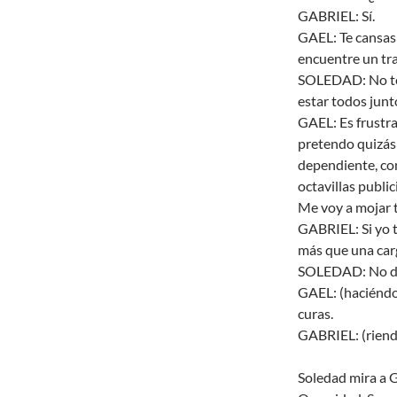
GABRIEL: Sí.
GAEL: Te cansas
encuentre un tra
SOLEDAD: No te p
estar todos junt
GAEL: Es frustran
pretendo quizás
dependiente, con
octavillas publi
Me voy a mojar t
GABRIEL: Si yo 
más que una carg
SOLEDAD: No dig
GAEL: (haciéndol
curas.
GABRIEL: (riend
Soledad mira a G