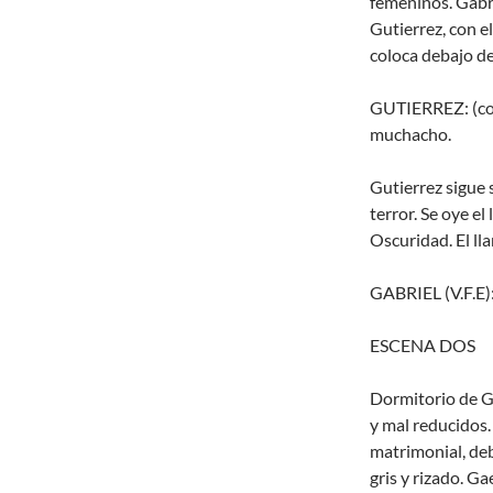
femeninos. Gabri
Gutierrez, con el
coloca debajo de 
GUTIERREZ: (con
muchacho.
Gutierrez sigue s
terror. Se oye el
Oscuridad. El ll
GABRIEL (V.F.E):
ESCENA DOS
Dormitorio de G
y mal reducidos
matrimonial, deb
gris y rizado. Ga