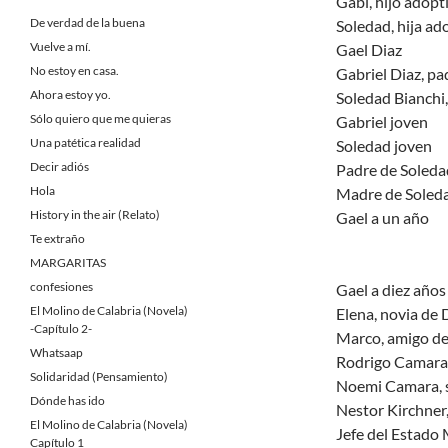
Gabi, hijo adopt
De verdad de la buena
Soledad, hija ad
Vuelve a mí.
Gael Diaz
No estoy en casa.
Gabriel Diaz, pa
Ahora estoy yo.
Soledad Bianchi
Sólo quiero que me quieras
Gabriel joven
Una patética realidad
Soledad joven
Decir adiós
Padre de Soleda
Hola
Madre de Soled
History in the air (Relato)
Gael a un año
Te extraño
MARGARITAS
confesiones
Gael a diez años
El Molino de Calabria (Novela)
Elena, novia de 
-Capítulo 2-
Marco, amigo de
Whatsaap
Rodrigo Camara
Solidaridad (Pensamiento)
Noemi Camara, 
Dónde has ido
Nestor Kirchner
El Molino de Calabria (Novela)
Jefe del Estado
Capítulo 1