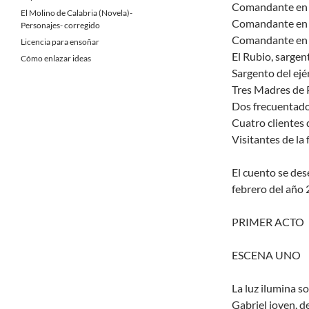
Comandante en J
El Molino de Calabria (Novela)-
Comandante en J
Personajes- corregido
Comandante en J
Licencia para ensoñar
El Rubio, sargen
Cómo enlazar ideas
Sargento del ejé
Tres Madres de 
Dos frecuentado
Cuatro clientes 
Visitantes de la 
El cuento se des
febrero del año 
PRIMER ACTO
ESCENA UNO
La luz ilumina s
Gabriel joven, d