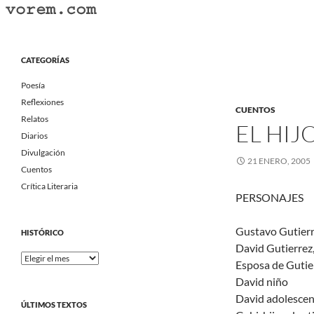
Saltar
al
Buscar
Vorem.com :: poesía, cuentos, relatos
contenido
Portal Literario Independiente
CATEGORÍAS
Poesía
Reflexiones
CUENTOS
Relatos
EL HIJ
Diarios
Divulgación
21 ENERO, 2005
Cuentos
Crítica Literaria
PERSONAJES
Gustavo Gutierre
HISTÓRICO
David Gutierrez,
Histórico
Esposa de Gutie
David niño
David adolesce
ÚLTIMOS TEXTOS