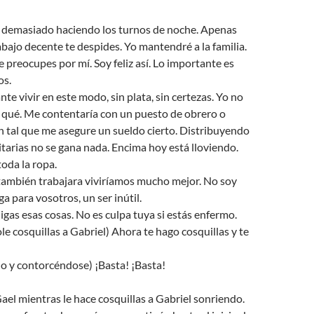
 demasiado haciendo los turnos de noche. Apenas
bajo decente te despides. Yo mantendré a la familia.
reocupes por mí. Soy feliz así. Lo importante es
os.
te vivir en este modo, sin plata, sin certezas. Yo no
 qué. Me contentaría con un puesto de obrero o
 tal que me asegure un sueldo cierto. Distribuyendo
citarias no se gana nada. Encima hoy está lloviendo.
oda la ropa.
también trabajara viviríamos mucho mejor. No soy
a para vosotros, un ser inútil.
as esas cosas. No es culpa tuya si estás enfermo.
e cosquillas a Gabriel) Ahora te hago cosquillas y te
o y contorcéndose) ¡Basta! ¡Basta!
ael mientras le hace cosquillas a Gabriel sonriendo.