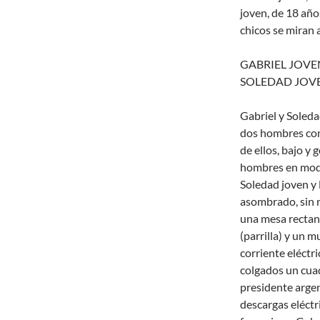
joven, de 18 años,
chicos se miran 
GABRIEL JOVEN:
SOLEDAD JOVEN:
Gabriel y Soleda
dos hombres con 
de ellos, bajo y 
hombres en modo
Soledad joven y l
asombrado, sin r
una mesa rectan
(parrilla) y un 
corriente eléctri
colgados un cuad
presidente argen
descargas eléctr