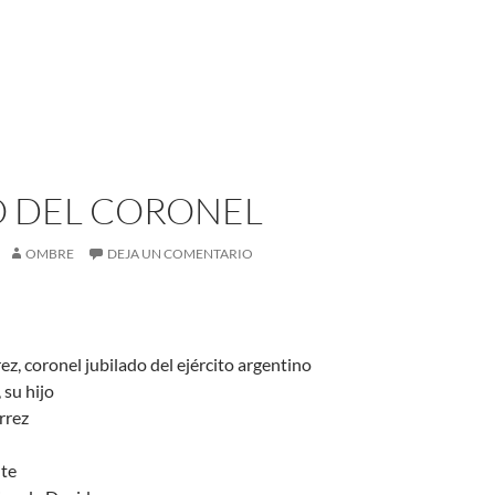
O DEL CORONEL
OMBRE
DEJA UN COMENTARIO
z, coronel jubilado del ejército argentino
 su hijo
rrez
nte