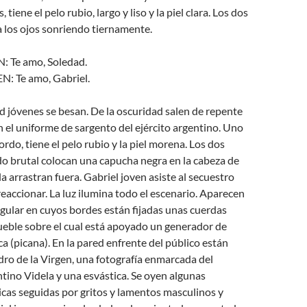
 tiene el pelo rubio, largo y liso y la piel clara. Los dos
a los ojos sonriendo tiernamente.
 Te amo, Soledad.
 Te amo, Gabriel.
d jóvenes se besan. De la oscuridad salen de repente
el uniforme de sargento del ejército argentino. Uno
gordo, tiene el pelo rubio y la piel morena. Los dos
 brutal colocan una capucha negra en la cabeza de
a arrastran fuera. Gabriel joven asiste al secuestro
eaccionar. La luz ilumina todo el escenario. Aparecen
gular en cuyos bordes están fijadas unas cuerdas
mueble sobre el cual está apoyado un generador de
ca (picana). En la pared enfrente del público están
ro de la Virgen, una fotografía enmarcada del
tino Videla y una esvástica. Se oyen algunas
icas seguidas por gritos y lamentos masculinos y