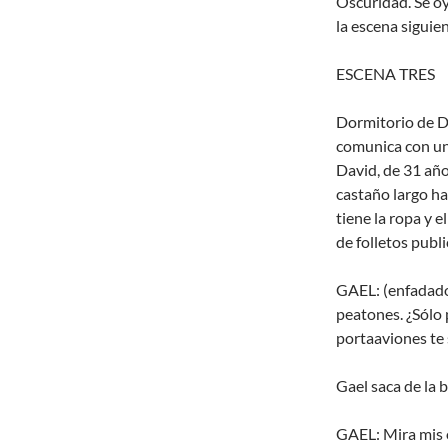
Oscuridad. Se oy
la escena siguien
ESCENA TRES
Dormitorio de D
comunica con un 
David, de 31 años
castaño largo ha
tiene la ropa y 
de folletos publi
GAEL: (enfadado
peatones. ¿Sólo
portaaviones te s
Gael saca de la 
GAEL: Mira mis o