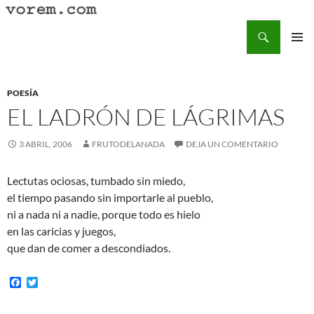
Saltar
al
Buscar
Vorem.com :: poesía, cuentos, relatos
contenido
MENÚ
PRINCI
POESÍA
EL LADRÓN DE LÁGRIMAS
3 ABRIL, 2006
FRUTODELANADA
DEJA UN COMENTARIO
Lectutas ociosas, tumbado sin miedo,
el tiempo pasando sin importarle al pueblo,
ni a nada ni a nadie, porque todo es hielo
en las caricias y juegos,
que dan de comer a descondiados.
F
T
a
w
c
i