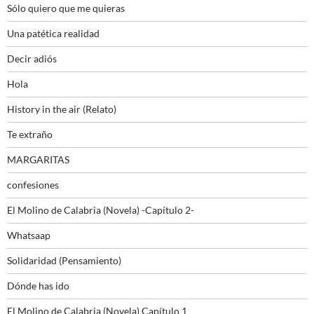
Sólo quiero que me quieras
Una patética realidad
Decir adiós
Hola
History in the air (Relato)
Te extraño
MARGARITAS
confesiones
El Molino de Calabria (Novela) -Capítulo 2-
Whatsaap
Solidaridad (Pensamiento)
Dónde has ido
El Molino de Calabria (Novela) Capítulo 1