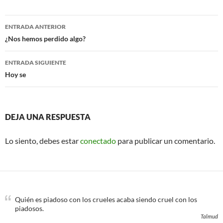
e
t
b
t
o
e
Navegación
o
r
ENTRADA ANTERIOR
k
de
¿Nos hemos perdido algo?
entradas
ENTRADA SIGUIENTE
Hoy se
DEJA UNA RESPUESTA
Lo siento, debes estar
conectado
para publicar un comentario.
Quién es piadoso con los crueles acaba siendo cruel con los
piadosos.
Talmud