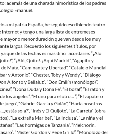
to; además de una charada himorística de los padres
 Colegio Emanuel.
o a mi patria España, he seguido escribiendo teatro
e Internet y tengo una larga lista de entremeses
) de mayor o menor duración que van desde los muy
ante largos. Recuerdo los siguientes títulos, por
ya que de las fechas es más difícil acordarse: “¡Aló
uito!”, “¡Aló, Quito!. ¡Aquí Madrid”, “Agapito y
o de Mata, “Caminante y Libertad”, “Catalejo Mundial
sar y Antonio”, “Chester, Toby y Wendy”, “Diálogo
Don Alfonso y Bellaluz”, “Don Emilín (monólogo)”,
inea”, “Doña Duda y Doña Fe”, “El bozal”, “El ratón y
o de los ángeles”, “El uno para el otro… “, “El zapatero
de juego”, “Gabriel García y Galán”, “Hacia nosotros
¿estás sola?”, “Inés y El Quijote”, “La Carreta” (obra
os), “La extraña Maribel”, “La Inclusa”, “La niña y el
stañas”, “Las hormigas de Tanzania”, “Melchorín,
asaro”, “Míster Gordon y Pepe Grillo”, “Monólogo del