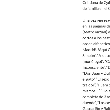
Cristiana de Qui
de familia en el
Una vez regresad
en las páginas d
(teatro virtual
cortos a los bast
orden alfabético 
Madrid!. !Aquí Q
Simeón”, “A salt
(monólogo)”, “Cé
Inconsciente”, “
“Don Juan y Dulc
el gato”, “El sex
traidor”, “Fuera 
mismos…”, “Hola…
completa de 3 act
duende”, “Las ca
Gaspariño y Balt