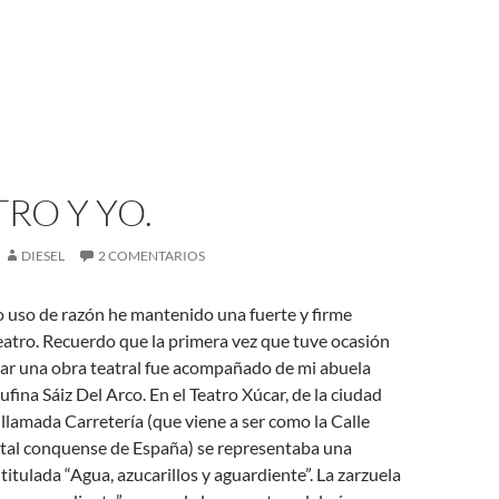
TRO Y YO.
DIESEL
2 COMENTARIOS
 uso de razón he mantenido una fuerte y firme
teatro. Recuerdo que la primera vez que tuve ocasión
tar una obra teatral fue acompañado de mi abuela
ina Sáiz Del Arco. En el Teatro Xúcar, de la ciudad
 llamada Carretería (que viene a ser como la Calle
ital conquense de España) se representaba una
titulada “Agua, azucarillos y aguardiente”. La zarzuela