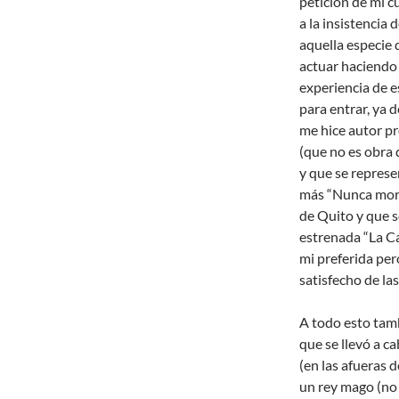
petición de mi c
a la insistencia
aquella especie
actuar haciendo
experiencia de e
para entrar, ya d
me hice autor pro
(que no es obra 
y que se represe
más “Nunca morir
de Quito y que 
estrenada “La Ca
mi preferida per
satisfecho de las
A todo esto tam
que se llevó a c
(en las afueras 
un rey mago (no