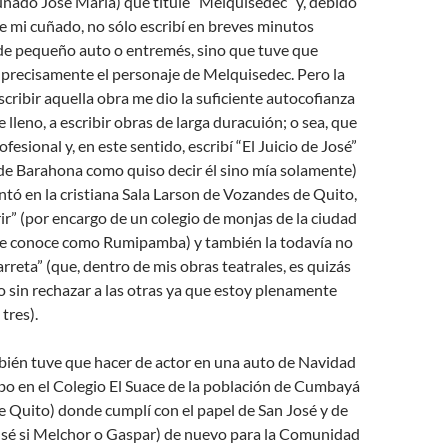
uñado José María) que titulé “Melquisedec” y, debido
 de mi cuñado, no sólo escribí en breves minutos
 de pequeño auto o entremés, sino que tuve que
 precisamente el personaje de Melquisedec. Pero la
scribir aquella obra me dio la suficiente autocofianza
e lleno, a escribir obras de larga duracuión; o sea, que
fesional y, en este sentido, escribí “El Juicio de José”
de Barahona como quiso decir él sino mía solamente)
ntó en la cristiana Sala Larson de Vozandes de Quito,
” (por encargo de un colegio de monjas de la ciudad
se conoce como Rumipamba) y también la todavía no
rreta” (que, dentro de mis obras teatrales, es quizás
o sin rechazar a las otras ya que estoy plenamente
 tres).
bién tuve que hacer de actor en una auto de Navidad
abo en el Colegio El Suace de la población de Cumbayá
de Quito) donde cumplí con el papel de San José y de
 sé si Melchor o Gaspar) de nuevo para la Comunidad