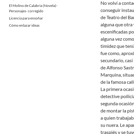
No volví a conta
El Molino de Calabria (Novela)-
conseguir instau
Personajes- corregido
de Teatro del B
Licencia para ensoñar
alguna que otra 
Cómo enlazar ideas
escenificadas po
alguna vez como 
timidez que tení
fue como, aprox
secundario, casi
de Alfonso Sastre
Marquina, situad
de la famosa call
La primera ocasi
detective poilicí
segunda ocasión 
de montar la pis
a quien trabajab
su nuera. Le apar
traspiés y se tuv