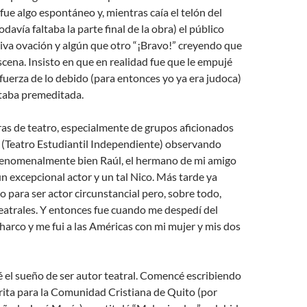
 fue algo espontáneo y, mientras caía el telón del
avía faltaba la parte final de la obra) el público
iva ovación y algún que otro “¡Bravo!” creyendo que
escena. Insisto en que en realidad fue que le empujé
fuerza de lo debido (para entonces yo ya era judoca)
staba premeditada.
as de teatro, especialmente de grupos aficionados
I (Teatro Estudiantil Independiente) observando
fenomenalmente bien Raúl, el hermano de mi amigo
un excepcional actor y un tal Nico. Más tarde ya
 para ser actor circunstancial pero, sobre todo,
eatrales. Y entonces fue cuando me despedí del
charco y me fui a las Américas con mi mujer y mis dos
 el sueño de ser autor teatral. Comencé escribiendo
ita para la Comunidad Cristiana de Quito (por