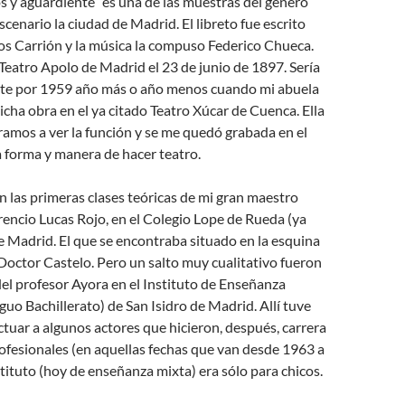
os y aguardiente” es una de las muestras del género
scenario la ciudad de Madrid. El libreto fue escrito
s Carrión y la música la compuso Federico Chueca.
 Teatro Apolo de Madrid el 23 de junio de 1897. Sería
e por 1959 año más o año menos cuando mi abuela
dicha obra en el ya citado Teatro Xúcar de Cuenca. Ella
ntramos a ver la función y se me quedó grabada en el
 forma y manera de hacer teatro.
 las primeras clases teóricas de mi gran maestro
rencio Lucas Rojo, en el Colegio Lope de Rueda (ya
 Madrid. El que se encontraba situado en la esquina
octor Castelo. Pero un salto muy cualitativo fueron
el profesor Ayora en el Instituto de Enseñanza
guo Bachillerato) de San Isidro de Madrid. Allí tuve
ctuar a algunos actores que hicieron, después, carrera
ofesionales (en aquellas fechas que van desde 1963 a
tituto (hoy de enseñanza mixta) era sólo para chicos.