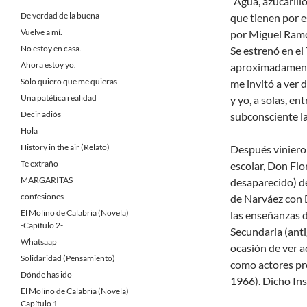
“Agua, azucarill
De verdad de la buena
que tienen por e
Vuelve a mí.
por Miguel Ramo
No estoy en casa.
Se estrenó en el
Ahora estoy yo.
aproximadament
Sólo quiero que me quieras
me invitó a ver 
Una patética realidad
y yo, a solas, e
Decir adiós
subconsciente la
Hola
History in the air (Relato)
Después vinieron
Te extraño
escolar, Don Flo
MARGARITAS
desaparecido) de
confesiones
de Narváez con D
El Molino de Calabria (Novela)
las enseñanzas d
-Capítulo 2-
Secundaria (anti
Whatsaap
ocasión de ver a
Solidaridad (Pensamiento)
como actores pr
Dónde has ido
1966). Dicho Ins
El Molino de Calabria (Novela)
Capítulo 1