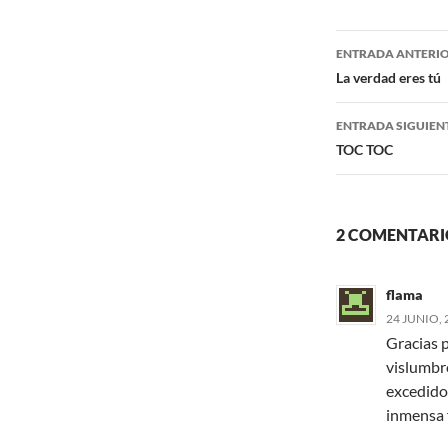
e
t
b
t
o
e
Navegaci
o
r
ENTRADA ANTERI
k
de
La verdad eres tú
entradas
ENTRADA SIGUIEN
TOC TOC
2 COMENTARIO
flama
24 JUNIO, 
Gracias p
vislumbr
excedido
inmensa f