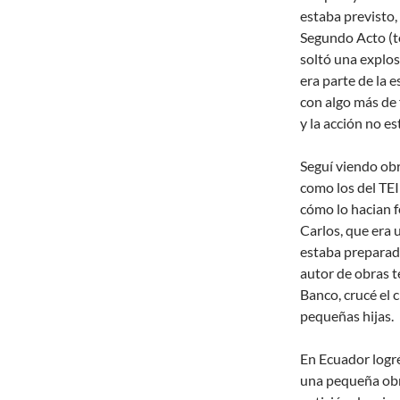
estaba previsto,
Segundo Acto (tod
soltó una explos
era parte de la 
con algo más de 
y la acción no e
Seguí viendo obr
como los del TE
cómo lo hacian 
Carlos, que era 
estaba preparado
autor de obras t
Banco, crucé el 
pequeñas hijas.
En Ecuador logré
una pequeña obr