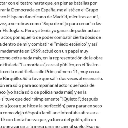
ctar con el teatro hasta que, en plenas batallas por
rar la Democracia en España, me alisté en el Grupo
anco Hispano Americano de Madrid, mientras acudí,
vez, a ver obras como “Sopa de mijo para cenar” o las
r Els Joglars. Pero ya tenía yo ganas de poder actuar
actor, por aquello de poder combatir cierta dosis de
a dentro de mí y combatir el “miedo escénico” y así
imadamente en 1969, actué con un papel muy
 como extra nada más, en la representación de la obra
 titulada “La mordaza”, cara al público, en el Teatro
o en la madrileña calle Prim, número 11, muy cerca
e Barquillo. Sólo tuve que salir dos veces al escenario.
ón era sólo para acompañar al actor que hacía de
aco (yo hacía sólo de policía nada más) y en la
si tuve que decir simplemente “!Quieto!”, después
tola (cosa que hice a la perfección) para parar en seco
a como viejo déspota familiar e intentaba abrazar a
té con tanta fuerza que, ya fuera del guión, dio un
o que agarrar a la mesa para no caer al suelo. Eso no