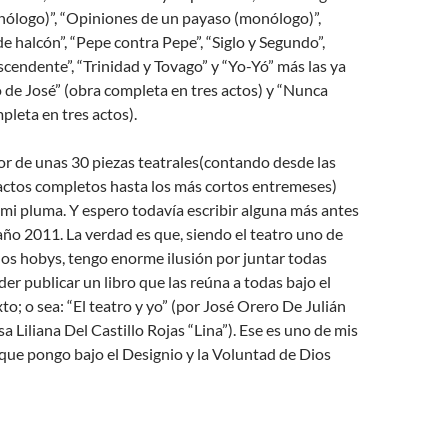
logo)”, “Opiniones de un payaso (monólogo)”,
e halcón”, “Pepe contra Pepe”, “Siglo y Segundo”,
cendente”, “Trinidad y Tovago” y “Yo-Yó” más las ya
io de José” (obra completa en tres actos) y “Nunca
pleta en tres actos).
or de unas 30 piezas teatrales(contando desde las
 actos completos hasta los más cortos entremeses)
 mi pluma. Y espero todavía escribir alguna más antes
año 2011. La verdad es que, siendo el teatro uno de
os hobys, tengo enorme ilusión por juntar todas
der publicar un libro que las reúna a todas bajo el
xto; o sea: “El teatro y yo” (por José Orero De Julián
a Liliana Del Castillo Rojas “Lina”). Ese es uno de mis
que pongo bajo el Designio y la Voluntad de Dios