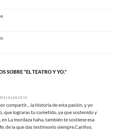
ón
OR
TE
S SOBRE “EL TEATRO Y YO.”
2011 A LAS 23:12
or compartir…la historia de esta pasión, y yo
o, que lograras tu cometido, ya que sostenido y
, en La mordaza haha, también te sostiene esa
e, de la que das testimonio siempre.Cariños.