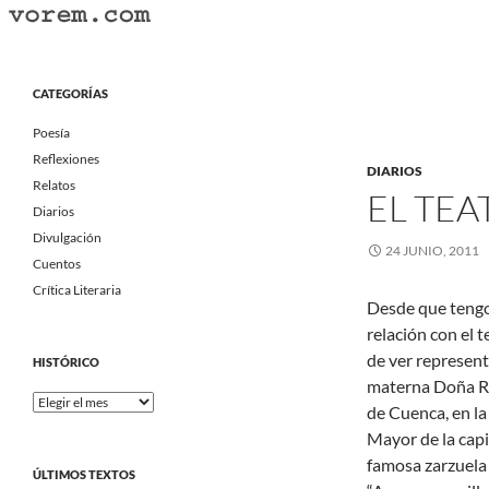
Saltar
al
Buscar
Vorem.com :: poesía, cuentos, relatos
contenido
Portal Literario Independiente
CATEGORÍAS
Poesía
Reflexiones
DIARIOS
Relatos
EL TEA
Diarios
Divulgación
24 JUNIO, 2011
Cuentos
Crítica Literaria
Desde que tengo
relación con el 
de ver represen
HISTÓRICO
materna Doña Ruf
Histórico
de Cuenca, en la
Mayor de la cap
famosa zarzuela 
ÚLTIMOS TEXTOS