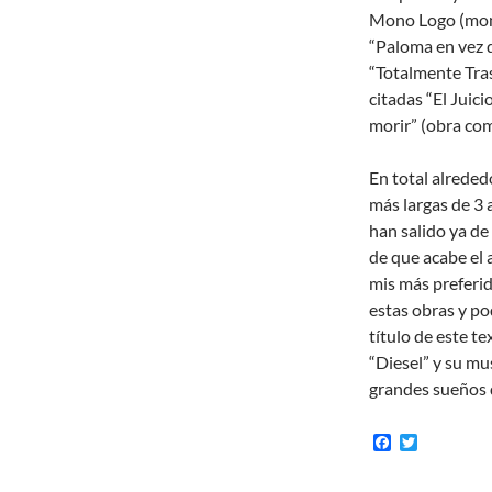
Mono Logo (monó
“Paloma en vez d
“Totalmente Tras
citadas “El Juic
morir” (obra com
En total alreded
más largas de 3
han salido ya de
de que acabe el 
mis más preferid
estas obras y po
título de este te
“Diesel” y su mus
grandes sueños 
F
T
a
w
c
i