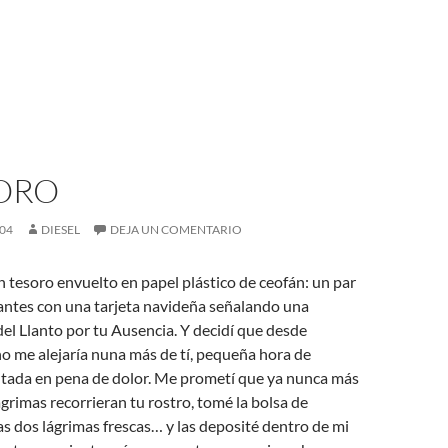
SORO
004
DIESEL
DEJA UN COMENTARIO
 tesoro envuelto en papel plástico de ceofán: un par
lantes con una tarjeta navideña señalando una
 del Llanto por tu Ausencia. Y decidí que desde
o me alejaría nuna más de tí, pequeña hora de
utada en pena de dolor. Me prometí que ya nunca más
ágrimas recorrieran tu rostro, tomé la bolsa de
las dos lágrimas frescas… y las deposité dentro de mi