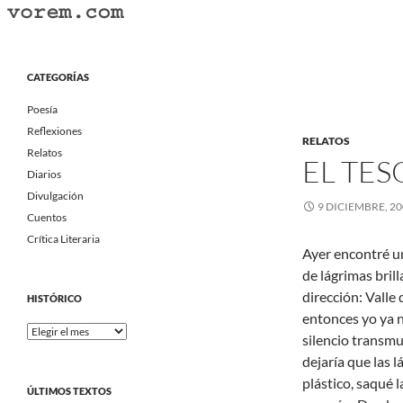
Saltar
al
Buscar
Vorem.com :: poesía, cuentos, relatos
contenido
Portal Literario Independiente
CATEGORÍAS
Poesía
Reflexiones
RELATOS
Relatos
EL TE
Diarios
Divulgación
9 DICIEMBRE, 2
Cuentos
Crítica Literaria
Ayer encontré un
de lágrimas bril
dirección: Valle
HISTÓRICO
entonces yo ya n
Histórico
silencio transm
dejaría que las l
plástico, saqué 
ÚLTIMOS TEXTOS