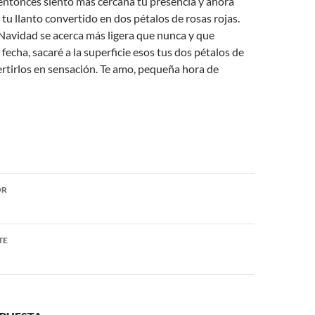
entonces siento más cercana tu presencia y ahora
 tu llanto convertido en dos pétalos de rosas rojas.
Navidad se acerca más ligera que nunca y que
fecha, sacaré a la superficie esos tus dos pétalos de
rtirlos en sensación. Te amo, pequeña hora de
ón
OR
TE