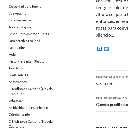
corazón. Desde 
De verdad de la buena
tengo el calor de
Vuelve a mí.
Ahora sé que la 
No estoy en casa.
entonces, en esa 
Ahora estoy yo.
rosas para conve
Sólo quiero que me quieras
silencio…
Una patética realidad
Decir adiós
F
T
a
w
Hola
c
i
History in the air (Relato)
e
t
b
t
Te extraño
o
e
Navegaci
MARGARITAS
o
r
ENTRADA ANTERI
k
confesiones
de
Sin COPE
El Molino de Calabria (Novela)
entradas
-Capítulo 2-
ENTRADA SIGUIEN
Whatsaap
Cuento predilecto
Solidaridad (Pensamiento)
Dónde has ido
El Molino de Calabria (Novela)
Capítulo 1