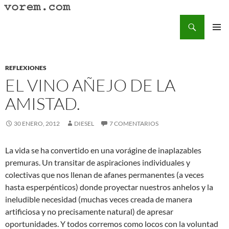
Saltar
al
Buscar
Vorem.com :: poesía, cuentos, relatos
contenido
MENÚ
PRINCI
REFLEXIONES
EL VINO AÑEJO DE LA
AMISTAD.
30 ENERO, 2012
DIESEL
7 COMENTARIOS
La vida se ha convertido en una vorágine de inaplazables
premuras. Un transitar de aspiraciones individuales y
colectivas que nos llenan de afanes permanentes (a veces
hasta esperpénticos) donde proyectar nuestros anhelos y la
ineludible necesidad (muchas veces creada de manera
artificiosa y no precisamente natural) de apresar
oportunidades. Y todos corremos como locos con la voluntad