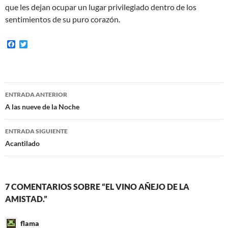
que les dejan ocupar un lugar privilegiado dentro de los
sentimientos de su puro corazón.
F
T
a
w
c
i
e
t
b
t
o
e
Navegación
o
r
ENTRADA ANTERIOR
k
de
A las nueve de la Noche
entradas
ENTRADA SIGUIENTE
Acantilado
7 COMENTARIOS SOBRE “EL VINO AÑEJO DE LA
AMISTAD.”
flama