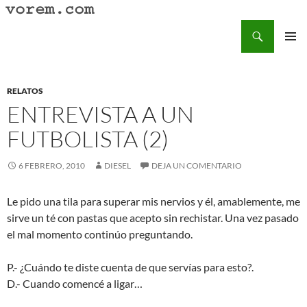
Saltar
al
Buscar
Vorem.com :: poesía, cuentos, relatos
contenido
MENÚ
PRINCI
RELATOS
ENTREVISTA A UN
FUTBOLISTA (2)
6 FEBRERO, 2010
DIESEL
DEJA UN COMENTARIO
Le pido una tila para superar mis nervios y él, amablemente, me
sirve un té con pastas que acepto sin rechistar. Una vez pasado
el mal momento continúo preguntando.
P.- ¿Cuándo te diste cuenta de que servías para esto?.
D.- Cuando comencé a ligar…