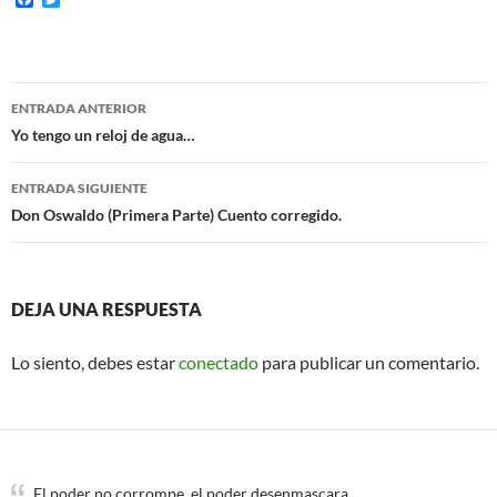
a
w
c
i
e
t
b
t
o
e
Navegación
o
r
ENTRADA ANTERIOR
k
de
Yo tengo un reloj de agua…
entradas
ENTRADA SIGUIENTE
Don Oswaldo (Primera Parte) Cuento corregido.
DEJA UNA RESPUESTA
Lo siento, debes estar
conectado
para publicar un comentario.
El poder no corrompe, el poder desenmascara.