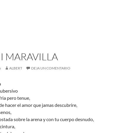
I MARAVILLA
6
ALBERT
DEJA UN COMENTARIO
a
subersivo
fria pero tenue,
de hacer el amor que jamas descubrire,
senos,
costada sobre la arena y con tu cuerpo desnudo,
cintura,