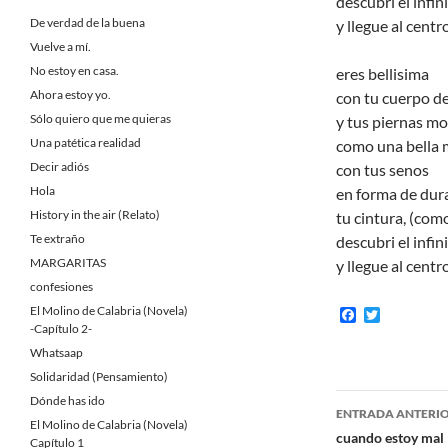
descubri el infi
De verdad de la buena
y llegue al centr
Vuelve a mí.
No estoy en casa.
eres bellisima
Ahora estoy yo.
con tu cuerpo d
Sólo quiero que me quieras
y tus piernas m
Una patética realidad
como una bella 
Decir adiós
con tus senos
Hola
en forma de dura
History in the air (Relato)
tu cintura, (como
Te extraño
descubri el infin
MARGARITAS
y llegue al centr
confesiones
El Molino de Calabria (Novela)
F
T
a
w
-Capítulo 2-
c
i
Whatsaap
e
t
b
t
Solidaridad (Pensamiento)
o
e
Navegaci
Dónde has ido
o
r
ENTRADA ANTERI
k
El Molino de Calabria (Novela)
de
cuando estoy mal
Capítulo 1