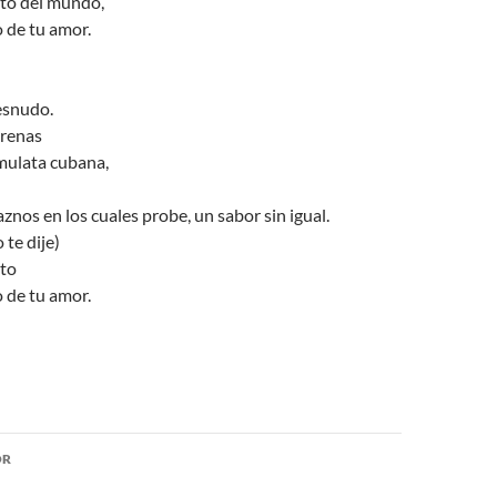
nito del mundo,
o de tu amor.
esnudo.
orenas
mulata cubana,
znos en los cuales probe, un sabor sin igual.
 te dije)
ito
o de tu amor.
ón
OR