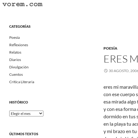
Saltar
al
Buscar
Vorem.com :: poesía, cuentos, relatos
contenido
Portal Literario Independiente
CATEGORÍAS
Poesía
Reflexiones
POESÍA
Relatos
ERES M
Diarios
Divulgación
30 AGOSTO, 200
Cuentos
Crítica Literaria
eres mi maravill
con ese cuerpo 
esa mirada algo 
HISTÓRICO
y con esa forma 
Histórico
dormido en tus 
en la playa tu a
y mi brazo en tu 
ÚLTIMOS TEXTOS