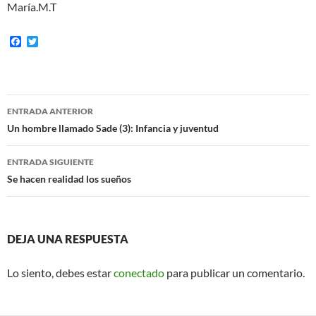
María.M.T
F
T
a
w
c
i
e
t
b
t
o
e
Navegación
o
r
ENTRADA ANTERIOR
k
de
Un hombre llamado Sade (3): Infancia y juventud
entradas
ENTRADA SIGUIENTE
Se hacen realidad los sueños
DEJA UNA RESPUESTA
Lo siento, debes estar
conectado
para publicar un comentario.