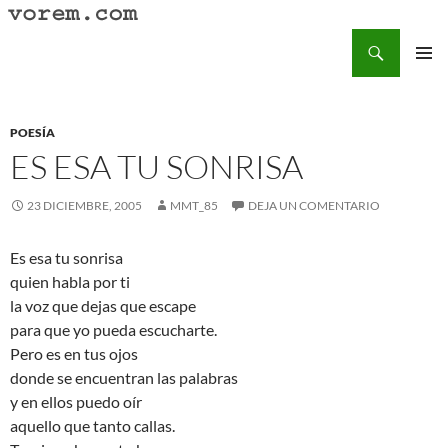
Saltar
al
Buscar
Vorem.com :: poesía, cuentos, relatos
contenido
MENÚ
PRINCI
POESÍA
ES ESA TU SONRISA
23 DICIEMBRE, 2005
MMT_85
DEJA UN COMENTARIO
Es esa tu sonrisa
quien habla por ti
la voz que dejas que escape
para que yo pueda escucharte.
Pero es en tus ojos
donde se encuentran las palabras
y en ellos puedo oír
aquello que tanto callas.