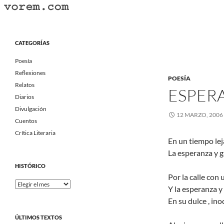
Saltar
al
Buscar
Vorem.com :: poesía, cuentos, relatos
contenido
Portal Literario Independiente
CATEGORÍAS
Poesía
Reflexiones
POESÍA
Relatos
ESPER
Diarios
Divulgación
12 MARZO, 2006
Cuentos
Crítica Literaria
En un tiempo le
La esperanza y g
HISTÓRICO
Por la calle con
Histórico
Y la esperanza y 
En su dulce , ino
ÚLTIMOS TEXTOS