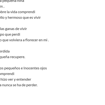
la pequeña niña
s ,
bre la vida comprendi
lo y hermoso que es vivir
las ganas de vivir
po que perdi
 que volviera a florecer en mi .
erdida
equeña recupere.
los pequeños e Inocentes ojos
omprendi
hizo ver y entender
 nunca se ha de perder.