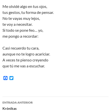
Me olvidé algo en tus ojos,
tus gestos, tu forma de pensar.
No te vayas muy lejos,
te voy a necesitar.
Si todo se pone feo… yo,
me pongo a recordar:
Casi recuerdo tu cara,
aunque no te logro acariciar.
A veces te pienso creyendo
que tú me vas a escuchar.
F
T
a
w
c
i
e
t
b
t
o
e
Navegación
o
r
ENTRADA ANTERIOR
k
de
Krónikas