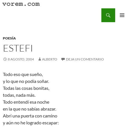
Saltar
al
Buscar
Vorem.com :: poesía, cuentos, relatos
contenido
MENÚ
PRINCI
POESÍA
ESTEFI
8 AGOSTO, 2004
ALBERTO
DEJA UN COMENTARIO
Todo eso que sueño,
y lo que no podía soñar.
Todas las cosas bonitas,
todas, nada más.
Todo entendí esa noche
en la que no sabías abrazar.
Abrí una puerta con camino
y aún no he logrado escapar: