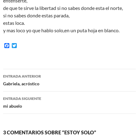
entenserte,
de que te sirve la libertad si no sabes donde esta el norte,
si no sabes donde estas parada,
estas loca.
y mas loco yo que hablo solo,en un puta hoja en blanco.
F
T
a
w
c
i
e
t
b
t
o
e
Navegación
o
r
ENTRADA ANTERIOR
k
de
Gabriela, acróstico
entradas
ENTRADA SIGUIENTE
mi abuelo
3 COMENTARIOS SOBRE “ESTOY SOLO”