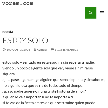
Saltar
al
Buscar
Vorem.com :: poesía, cuentos, relatos
contenido
MENÚ
PRINCI
POESÍA
ESTOY SOLO
10 AGOSTO, 2006
ALBERT
3 COMENTARIOS
estoy solo y sentado en esta esquina sin esperar a nadie,
viendo un poco de gente sola que va y viene sin mirarse
siquera
ojala pase algun amigo alguien que sepa de penas y sinsabores,
no algun idiota que se ria de todo, todo el tiempo,
¿acaso nadie quiere oir una triste historia de amor?
a quien le va a importar si no te importa a ti
si te vas de la fiesta amtes de que se trrmine quien puede