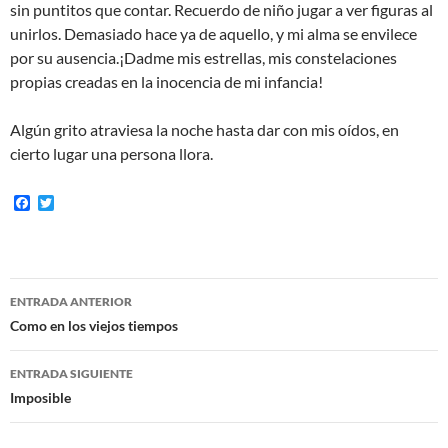
sin puntitos que contar. Recuerdo de niño jugar a ver figuras al
unirlos. Demasiado hace ya de aquello, y mi alma se envilece
por su ausencia.¡Dadme mis estrellas, mis constelaciones
propias creadas en la inocencia de mi infancia!
Algún grito atraviesa la noche hasta dar con mis oídos, en
cierto lugar una persona llora.
F
T
a
w
c
i
e
t
b
t
o
e
Navegación
o
r
ENTRADA ANTERIOR
k
de
Como en los viejos tiempos
entradas
ENTRADA SIGUIENTE
Imposible