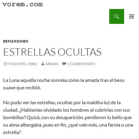
Saltar
al
Buscar
Vorem.com :: poesía, cuentos, relatos
contenido
MENÚ
PRINCI
REFLEXIONES
ESTRELLAS OCULTAS
9 AGOSTO, 2006
ARKAN
1 COMENTARIO
La Luna aquella noche sonreía como la amada tras el beso
suave que recibió.
No pudo ver las estrellas, ocultas por la maldita luz de la
ciudad. ¿Habíanlas olvidado los hombres al cubrirlas con sus
bombillas? Quizá, con su desaparición, perdieron lo bello que
su alma albergaba, pues en fin, ¿qué vale más, una farola o una
estrella?