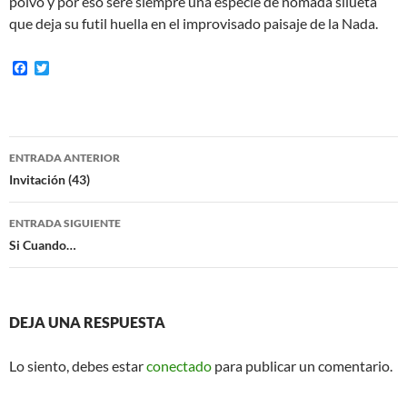
polvo y por eso seré siempre una especie de nómada silueta
que deja su futil huella en el improvisado paisaje de la Nada.
F
T
a
w
c
i
e
t
b
t
o
e
Navegación
o
r
ENTRADA ANTERIOR
k
de
Invitación (43)
entradas
ENTRADA SIGUIENTE
Si Cuando…
DEJA UNA RESPUESTA
Lo siento, debes estar
conectado
para publicar un comentario.