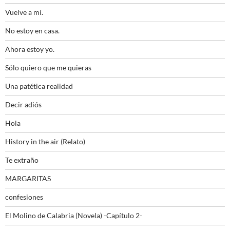
Vuelve a mí.
No estoy en casa.
Ahora estoy yo.
Sólo quiero que me quieras
Una patética realidad
Decir adiós
Hola
History in the air (Relato)
Te extraño
MARGARITAS
confesiones
El Molino de Calabria (Novela) -Capítulo 2-