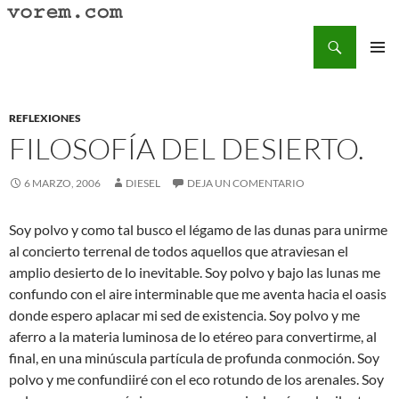
Saltar
al
Buscar
Vorem.com :: poesía, cuentos, relatos
contenido
MENÚ
PRINCI
REFLEXIONES
FILOSOFÍA DEL DESIERTO.
6 MARZO, 2006
DIESEL
DEJA UN COMENTARIO
Soy polvo y como tal busco el légamo de las dunas para unirme
al concierto terrenal de todos aquellos que atraviesan el
amplio desierto de lo inevitable. Soy polvo y bajo las lunas me
confundo con el aire interminable que me aventa hacia el oasis
donde espero aplacar mi sed de existencia. Soy polvo y me
aferro a la materia luminosa de lo etéreo para convertirme, al
final, en una minúscula partícula de profunda conmoción. Soy
polvo y me confundiiré con el eco rotundo de los arenales. Soy