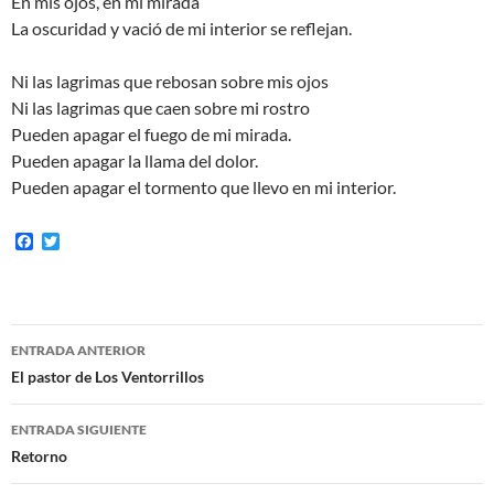
En mis ojos, en mi mirada
La oscuridad y vació de mi interior se reflejan.
Ni las lagrimas que rebosan sobre mis ojos
Ni las lagrimas que caen sobre mi rostro
Pueden apagar el fuego de mi mirada.
Pueden apagar la llama del dolor.
Pueden apagar el tormento que llevo en mi interior.
F
T
a
w
c
i
e
t
b
t
o
e
Navegación
o
r
ENTRADA ANTERIOR
k
de
El pastor de Los Ventorrillos
entradas
ENTRADA SIGUIENTE
Retorno