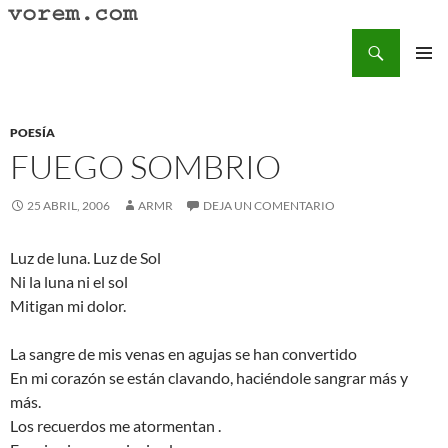
Saltar
al
Buscar
Vorem.com :: poesía, cuentos, relatos
contenido
MENÚ
PRINCI
POESÍA
FUEGO SOMBRIO
25 ABRIL, 2006
ARMR
DEJA UN COMENTARIO
Luz de luna. Luz de Sol
Ni la luna ni el sol
Mitigan mi dolor.
La sangre de mis venas en agujas se han convertido
En mi corazón se están clavando, haciéndole sangrar más y
más.
Los recuerdos me atormentan .