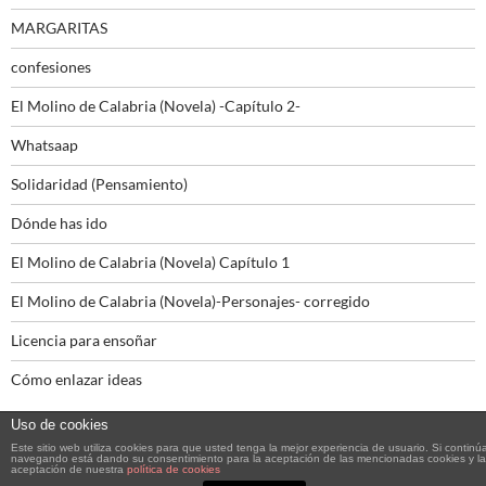
MARGARITAS
confesiones
El Molino de Calabria (Novela) -Capítulo 2-
Whatsaap
Solidaridad (Pensamiento)
Dónde has ido
El Molino de Calabria (Novela) Capítulo 1
El Molino de Calabria (Novela)-Personajes- corregido
Licencia para ensoñar
Cómo enlazar ideas
Uso de cookies
Este sitio web utiliza cookies para que usted tenga la mejor experiencia de usuario. Si continú
navegando está dando su consentimiento para la aceptación de las mencionadas cookies y la
aceptación de nuestra
política de cookies
Funciona gracias a WordPress