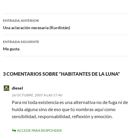
c
i
e
t
b
t
o
e
Navegación
o
r
ENTRADA ANTERIOR
k
de
Una aclaración necesaria (Kurdistán)
entradas
ENTRADA SIGUIENTE
Me gusta
3 COMENTARIOS SOBRE “HABITANTES DE LA LUNA”
diesel
26 OCTUBRE, 2007 A LAS 17:40
Para mí toda existencia es una alternativa no de fuga ni de
huída alguna sino de eso que tú nombras aquí como
sensibilidad, responsabilidad, reflexión y emoción.
ACCEDE PARA RESPONDER