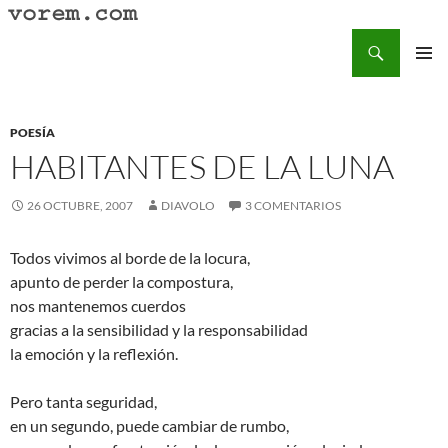
Saltar
al
Buscar
Vorem.com :: poesía, cuentos, relatos
contenido
MENÚ
PRINCI
POESÍA
HABITANTES DE LA LUNA
26 OCTUBRE, 2007
DIAVOLO
3 COMENTARIOS
Todos vivimos al borde de la locura,
apunto de perder la compostura,
nos mantenemos cuerdos
gracias a la sensibilidad y la responsabilidad
la emoción y la reflexión.
Pero tanta seguridad,
en un segundo, puede cambiar de rumbo,