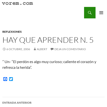
Saltar
al
Buscar
Vorem.com :: poesía, cuentos, relatos
contenido
MENÚ
PRINCI
REFLEXIONES
HAY QUE APRENDER N. 5
6 OCTUBRE, 2006
ALBERT
DEJA UN COMENTARIO
” Un- “El perdón es algo muy curioso; caliente el corazón y
refresca la herida”.
F
T
a
w
c
i
e
t
b
t
o
e
Navegación
o
r
ENTRADA ANTERIOR
k